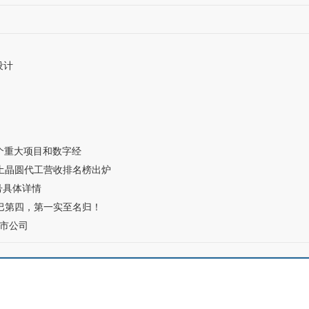
设计
0个重大项目和数字经
本土晶圆代工营收排名榜出炉
号具体详情
巴巴第四，第一实至名归！
市公司