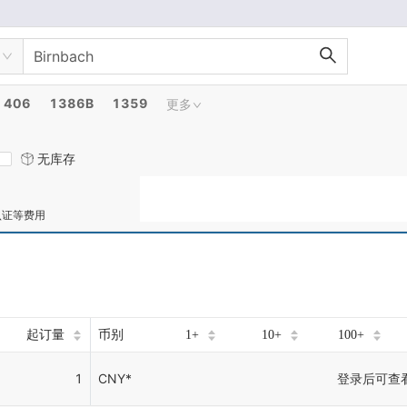
406
1386B
1359
更多
无库存
认证等费用
起订量
币别
1+
10+
100+
1
CNY*
登录后可查