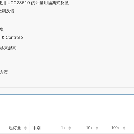
输入，使用 UCC28610 的计量用隔离式反激
具光耦反馈
集
 & Control 2
越来越高
方案
起订量
币别
1+
10+
100+