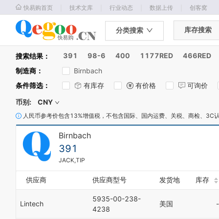
｜
｜
｜
｜
快易购首页
技术文库
行业动态
数据上传
创客窝
库存搜索
分类搜索
391
98-6
400
1177RED
466RED
搜索结果：
制造商
：
Birnbach
条件筛选
：
有库存
有价格
可询价
币别:
CNY
人民币参考价包含13%增值税，不包含国际、国内运费、关税、商检、3C
Birnbach
391
JACK,TIP
供应商
供应商型号
发货地
库存
5935-00-238-
Lintech
美国
-
4238