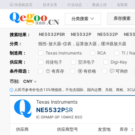
｜
｜
｜
｜
快易购首页
技术文库
行业动态
数据上传
创客窝
库存搜索
分类搜索
NE5532PSR
NE5532P
NE5532P
NE5
搜索结果：
分类
：
线性-放大器-仪表，运算放大器，缓冲器放大器
制造商
：
Texas Instruments
RCA
TI / N
供应商
：
得捷电子
贸泽电子
Digi-Key
条件筛选
：
有库存
有价格
可询价
0
币别:
CNY
1
人民币参考价包含13%增值税，不包含国际、国内运费、关税、商检、3C
2
3
Texas Instruments
4
0
NE5532P
SR
5
1
6
IC OPAMP GP 10MHZ 8SO
2
7
3
8
供应商
供应商型号
发货地
库存
4
0
9