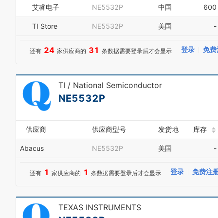
7
6
艾睿电子
NE5532P
中国
600
8
7
9
8
TI Store
NE5532P
美国
-
0
9
1
24
31
登录
免费
还有
家供应商的
条数据需要登录后才会显示
2
3
4
5
TI / National Semiconductor
6
NE5532P
7
8
9
供应商
供应商型号
发货地
库存
Abacus
NE5532P
美国
-
1
1
登录
免费注
还有
家供应商的
条数据需要登录后才会显示
TEXAS INSTRUMENTS