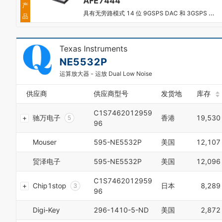
AFE7444
3
产
4
8
具有无旁路模式 14 位 9GSPS DAC 和 3GSPS ADC 的四通道射频采样 AFE
4
品
5
9
5
6
6
7
7
Texas Instruments
8
8
0
9
NE5532P
9
1
0
运算放大器 - 运放 Dual Low Noise
2
1
3
2
供应商
供应商型号
发货地
库存
4
3
5
4
C1S7462012959
6
驰万电子
香港
19,530
5
96
7
6
8
7
Mouser
595-NE5532P
美国
12,107
9
8
0
9
贸泽电子
595-NE5532P
美国
12,096
1
0
2
1
C1S7462012959
Chip1stop
日本
8,289
3
2
96
4
3
5
4
Digi-Key
296-1410-5-ND
美国
2,872
6
5