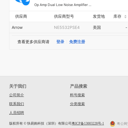
Op Amp Dual Low Noise Amplifier ±15V 8-Pin SOP Tube
供应商
供应商型号
发货地
库存
Arrow
NE5532PSE4
美国
-
查看更多供应商请
登录
免费注册
关于我们
产品搜索
公司简介
料号搜索
联系我们
分类搜索
人员招聘
版权所有 © 快易购科技（深圳）有限公司
粤ICP备13003228号-1
粤公网安备