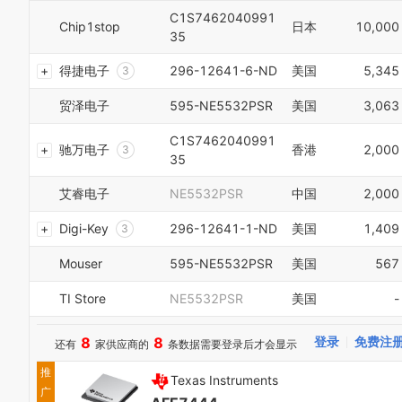
5
1
C1S7462040991
0
6
Chip1stop
日本
10,000
2
1
35
7
3
2
8
4
得捷电子
296-12641-6-ND
美国
5,345
3
9
5
4
0
6
贸泽电子
595-NE5532PSR
美国
3,063
5
1
7
6
2
8
C1S7462040991
7
驰万电子
香港
2,000
3
9
35
8
4
0
9
5
艾睿电子
NE5532PSR
中国
2,000
1
0
6
2
1
7
Digi-Key
296-12641-1-ND
美国
1,409
3
2
8
4
3
9
Mouser
595-NE5532PSR
美国
567
5
4
0
6
5
1
TI Store
NE5532PSR
美国
-
7
6
2
8
7
3
9
8
8
8
登录
免费注
还有
家供应商的
条数据需要登录后才会显示
0
4
0
9
1
5
推
1
Texas Instruments
2
6
2
广
3
7