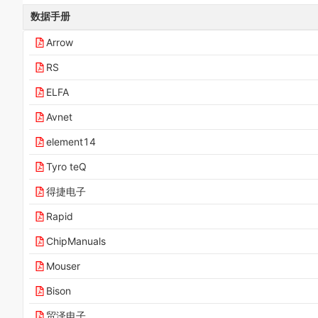
数据手册
Arrow
RS
ELFA
Avnet
element14
Tyro teQ
得捷电子
Rapid
ChipManuals
Mouser
Bison
贸泽电子