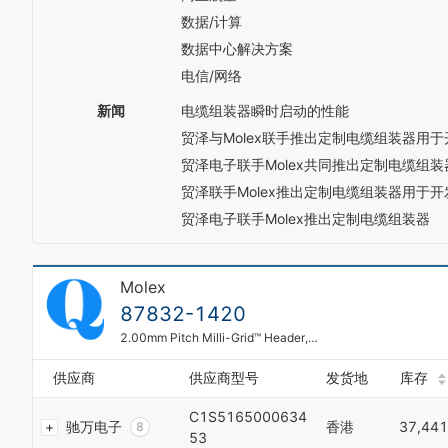
5
1
数据/计算
6
2
数据中心解决方案
7
3
0
8
电信/网络
4
1
9
5
2
新闻
电缆组装器瞬时启动的性能
6
3
贸泽与Molex联手推出定制电缆组装器用
7
4
8
贸泽电子联手Molex共同推出定制电缆组装
5
9
6
贸泽联手Molex推出定制电缆组装器用于
0
7
贸泽电子联手Molex推出定制电缆组装器
1
8
2
9
3
0
Molex
4
1
5
2
87832-1420
6
3
2.00mm Pitch Milli-Grid™ Header, Surface Mount, Vertical, Shrouded, Lead-Free, 14 Circuits, 0.38µm Gold (Au) Plating, with Locking Windows and Centre Polarization Slot, PCB Locator, Tube
7
4
8
5
供应商
供应商型号
发货地
库存
9
6
0
7
C1S5165000634
驰万电子
香港
37,441
1
8
53
2
9