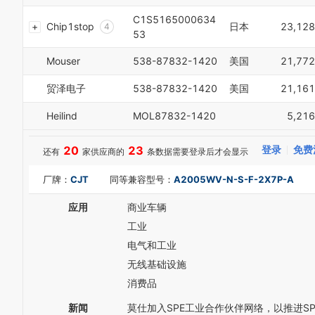
3
0
C1S5165000634
Chip1stop
日本
23,128
4
1
53
5
2
6
3
Mouser
538-87832-1420
美国
21,772
7
4
8
5
贸泽电子
538-87832-1420
美国
21,161
9
6
0
7
Heilind
MOL87832-1420
5,216
1
8
2
9
20
23
登录
免费
还有
家供应商的
条数据需要登录后才会显示
3
4
厂牌：
CJT
同等兼容型号：
A2005WV-N-S-F-2X7P-A
5
6
应用
商业车辆
7
8
工业
9
电气和工业
无线基础设施
消费品
新闻
莫仕加入SPE工业合作伙伴网络，以推进S