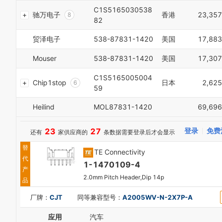
8
7
C1S5165030538
9
驰万电子
香港
23,357
8
82
0
9
1
0
贸泽电子
538-87831-1420
美国
17,883
2
1
3
2
Mouser
538-87831-1420
美国
17,307
4
3
5
4
C1S5165005004
Chip1stop
日本
2,625
6
5
59
7
6
8
7
Heilind
MOL87831-1420
69,696
9
8
0
9
23
27
登录
免费
还有
家供应商的
条数据需要登录后才会显示
1
2
替
TE Connectivity
3
代
4
1-1470109-4
产
5
2.0mm Pitch Header,Dip 14p
品
6
7
厂牌：
CJT
同等兼容型号：
A2005WV-N-2X7P-A
8
9
应用
汽车