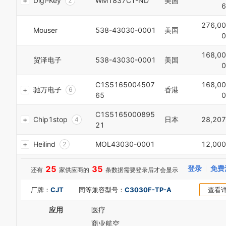
Digi-Key
WM1837CT-ND
美国
2
6
3
8
3
4
9
4
0
276,00
5
0
Mouser
538-43030-0001
美国
5
1
0
6
1
6
2
7
2
7
3
168,00
8
贸泽电子
538-43030-0001
美国
3
8
4
0
9
4
9
5
0
5
0
6
C1S5165004507
168,00
驰万电子
香港
1
6
1
7
65
0
2
7
2
8
3
8
3
C1S5165000895
9
Chip1stop
日本
28,207
4
9
4
0
21
5
0
5
1
6
1
6
Heilind
MOL43030-0001
12,000
2
7
2
7
3
8
3
8
4
25
35
登录
免费
还有
家供应商的
条数据需要登录后才会显示
9
4
9
5
0
5
6
厂牌：
CJT
同等兼容型号：
C3030F-TP-A
查看
1
6
7
2
7
8
应用
医疗
3
8
9
4
9
商业航空
0