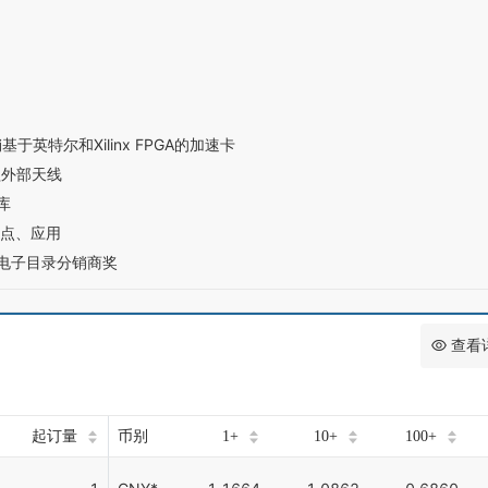
基于英特尔和Xilinx FPGA的加速卡
益外部天线
库
特点、应用
度电子目录分销商奖
查看
起订量
币别
1+
10+
100+