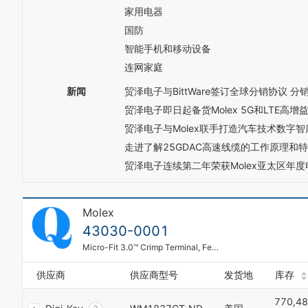
家用电器
国防
智能手机和移动设备
连网家庭
新闻
贸泽电子与BittWare签订全球分销协议 分销
贸泽电子即日起备货Molex 5G和LTE高增
贸泽电子与Molex联手打造汽车技术数字智
0
走进了解25GDAC高速线缆的工作原理和
1
贸泽电子连续第二年荣获Molex亚太区年
2
3
4
0
Molex
5
1
6
43030-0001
2
7
Micro-Fit 3.0™ Crimp Terminal, Female, with Tin (Sn) Plated Phosphor Bronze Contact, 20-24 AWG, Reel
3
8
4
9
供应商
供应商型号
发货地
库存
0
5
0
1
6
1
770,48
2
7