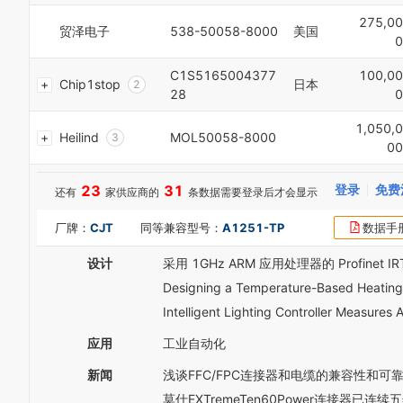
6
8
0
0
275,00
7
贸泽电子
538-50058-8000
美国
9
1
1
0
8
0
2
2
9
1
3
3
C1S5165004377
100,00
Chip1stop
日本
0
2
4
4
28
0
1
3
5
5
2
4
6
6
1,050,0
Heilind
MOL50058-8000
3
5
7
7
00
4
6
8
8
5
7
9
9
23
31
登录
免费
6
还有
家供应商的
条数据需要登录后才会显示
8
7
9
厂牌：
CJT
同等兼容型号：
A1251-TP
数据手
8
0
9
1
设计
采用 1GHz ARM 应用处理器的 Profinet 
0
2
1
3
Designing a Temperature-Based Heating
2
4
Intelligent Lighting Controller Measures
3
5
4
6
应用
工业自动化
5
0
7
6
1
8
新闻
浅谈FFC/FPC连接器和电缆的兼容性和可
7
2
9
莫仕EXTremeTen60Power连接器已连续