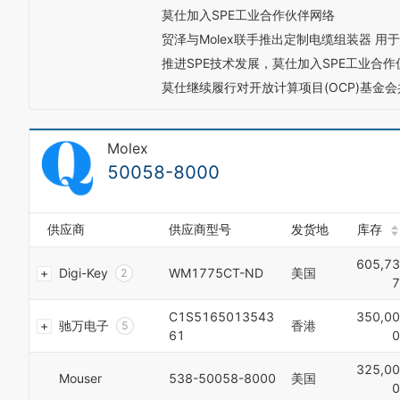
莫仕加入SPE工业合作伙伴网络
贸泽与Molex联手推出定制电缆组装器 
0
0
推进SPE技术发展，莫仕加入SPE工业合
1
1
莫仕继续履行对开放计算项目(OCP)基金
2
2
3
3
4
4
Molex
5
5
6
6
50058-8000
7
7
8
8
9
9
供应商
供应商型号
发货地
库存
0
0
1
1
605,73
0
Digi-Key
WM1775CT-ND
美国
2
2
7
1
3
3
0
2
4
4
C1S5165013543
350,00
1
3
驰万电子
香港
5
5
61
0
2
4
6
6
3
5
7
7
325,00
4
6
Mouser
538-50058-8000
美国
8
8
0
5
7
9
9