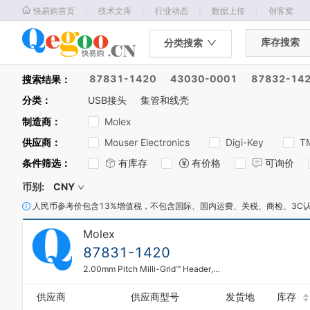
｜
｜
｜
｜
快易购首页
技术文库
行业动态
数据上传
创客窝
库存搜索
分类搜索
87831-1420
43030-0001
87832-14
搜索结果：
0
1
分类
：
USB接头
集管和线壳
2
制造商
：
Molex
3
4
供应商
：
Mouser Electronics
Digi-Key
T
5
条件筛选
：
有库存
有价格
可询价
6
7
币别:
CNY
8
0
人民币参考价包含13%增值税，不包含国际、国内运费、关税、商检、3C
9
1
0
2
Molex
1
3
2
87831-1420
4
3
2.00mm Pitch Milli-Grid™ Header, Vertical, Through Hole, Shrouded, Lead-Free, 14 Circuits, 0.38µm Gold (Au) Plating, Center Polarization Slot, with Locking Windows, without PCB Locator, Tube
5
4
6
5
供应商
供应商型号
发货地
库存
7
6