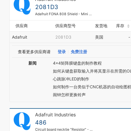
2081D3
Adafruit FONA 808 Shield - Mini Cellular GSM + GPS for Arduino;As of August 26, 2015 we are shipping with the version 2 SIM808 module which has a slightly different GPS command naming system (AT+CGNS rather then AT+CGPS), and a newer GPS chipset (MT3337 not MT3336)
供应商
供应商型号
发货地
库存
Adafruit
2081D3
美国
-
查看更多供应商请
登录
免费注册
新闻
4x4矩阵膜键盘的制作教程
如何从键盘获取输入并将其显示在所需的OL
心跳脉冲LED的制作
如何制作一台类似于CNC机器的自动绘图
闹钟怎样更换铃声
Adafruit Industries
486
Circuit board necktie "Resistor" - Black with silver ink, narrow