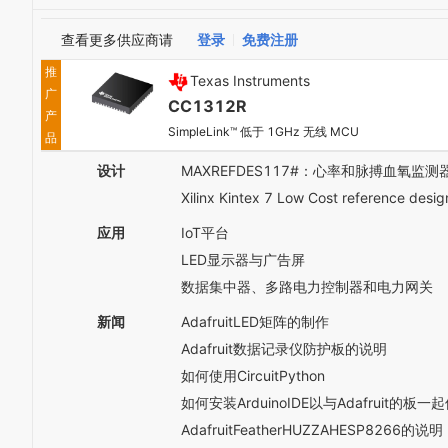
查看更多供应商请
登录
免费注册
推
Texas Instruments
广
CC1312R
产
SimpleLink™ 低于 1GHz 无线 MCU
品
设计
MAXREFDES117#：心率和脉搏血氧监测
Xilinx Kintex 7 Low Cost reference desig
应用
IoT平台
LED显示器与广告屏
数据集中器、多路电力控制器和电力网关
新闻
AdafruitLED矩阵的制作
Adafruit数据记录仪防护板的说明
如何使用CircuitPython
如何安装ArduinoIDE以与Adafruit的板一
AdafruitFeatherHUZZAHESP8266的说明