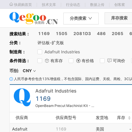
｜
｜
｜
｜
快易购首页
技术文库
行业动态
数据上传
创客窝
库存搜索
分类搜索
1169
1505
2081D3
486
2065
搜索结果：
分类
：
评估板-扩充板
制造商
：
Adafruit Industries
条件筛选
：
有库存
有价格
可询价
币别:
CNY
人民币参考价包含13%增值税，不包含国际、国内运费、关税、商检、3C
Adafruit Industries
1169
OpenBeam Precut Machinist Kit - Black Aluminum
供应商
供应商型号
发货地
库存
Adafruit
1169
美国
-