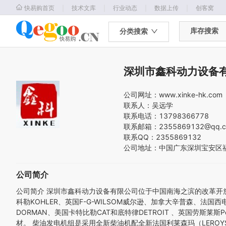
｜
｜
｜
｜
快易购首页
技术文库
行业动态
数据上传
创客窝
库存搜索
分类搜索
深圳市鑫科动力设备
公司网址：
www.xinke-hk.com
联系人：
吴远学
联系电话：
13798366778
联系邮箱：
2355869132@qq.
联系QQ：
2355869132
公司地址：
中国
广东
深圳
宝安区
公司简介
公司简介 深圳市鑫科动力设备有限公司位于中国南海之滨的改革
科勒KOHLER、英国F-G-WILSOM威尔逊、加拿大辛普森、法
DORMAN、美国卡特比勒CAT和底特律DETROIT 、英国劳斯莱斯Pe
材。 柴油发电机组是采用全新柴油机配全新法国利莱森玛（LEROYS