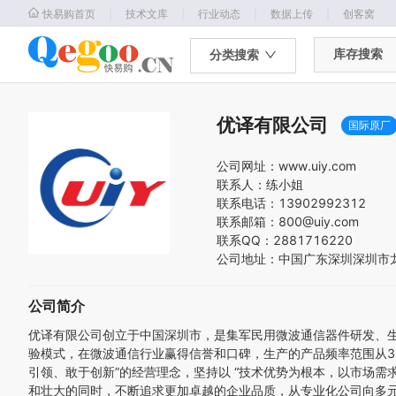
｜
｜
｜
｜
快易购首页
技术文库
行业动态
数据上传
创客窝
库存搜索
分类搜索
优译有限公司
国际原厂
公司网址：
www.uiy.com
联系人：
练小姐
联系电话：
13902992312
联系邮箱：
800@uiy.com
联系QQ：
2881716220
公司地址：
中国
广东
深圳
深圳市龙
公司简介
优译有限公司创立于中国深圳市，是集军民用微波通信器件研发、生
验模式，在微波通信行业赢得信誉和口碑，生产的产品频率范围从300
引领、敢于创新”的经营理念，坚持以 “技术优势为根本，以市场
和壮大的同时，不断追求更加卓越的企业品质，从专业化公司向多