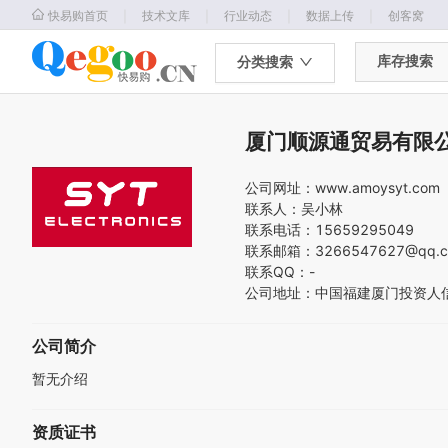
｜
｜
｜
｜
快易购首页
技术文库
行业动态
数据上传
创客窝
库存搜索
分类搜索
厦门顺源通贸易有限
公司网址：
www.amoysyt.com
联系人：
吴小林
联系电话：
15659295049
联系邮箱：
3266547627@qq.
联系QQ：
-
公司地址：
中国
福建
厦门
投资人
公司简介
暂无介绍
资质证书