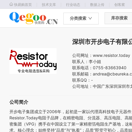
｜
｜
｜
｜
快易购首页
技术文库
行业动态
数据上传
创客窝
库存搜索
分类搜索
深圳市开步电子有限
公司网址：
www.resistor.today
联系人：
李小姐
联系电话：
0755-83663940
联系邮箱：
andrea@cbeureka.
联系QQ：
-
公司地址：
中国
广东
深圳
深圳市
公司简介
开步电子集团成立于2006年，起初是一家以代理高科技电子元器
Resistor.Today电阻子品牌，在精密电阻、分流器、高压
密集团（VPG）携手在中国设立了第一家精密箔电阻生产基地，这
求。核心理念：始终坚持“品质”与“执着”；品质”即坚守初心，品