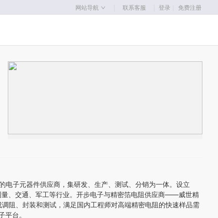
｜
｜
网站导航
联系客服
登录
｜
免费注册
面的电子元器件供应商，集研发、生产、测试、分销为一体。设立
精密测量、交通、军工等行业。开步电子与精密箔电阻供应商——威世精
成调阻、封装和测试，满足国内工程师对高端精密电阻的快速样品需
电子平台。