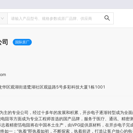
请输入产品型号、规格参数或原厂品牌、供应商
公司
国际原厂
com
龙华区观湖街道鹭湖社区观益路5号多彩科技大厦1栋1001
件为主的专业公司，经过十多年的发展和积累，开步电子逐渐转型成为全
电阻、高能电阻等方面成为专业工程师首选的国产品牌，服务于医疗、通讯、
标志着精密箔电阻将在中国本土生产，由VPG提供原材料，在开步电子完
质始终如一；“执着”即执着如初，不断探索，执着前进，打造让客户放心的