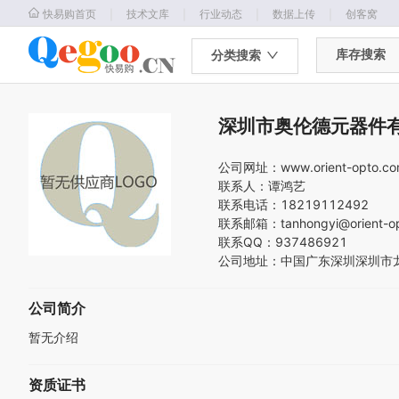
｜
｜
｜
｜
快易购首页
技术文库
行业动态
数据上传
创客窝
库存搜索
分类搜索
深圳市奥伦德元器件
公司网址：
www.orient-opto.c
联系人：
谭鸿艺
联系电话：
18219112492
联系邮箱：
tanhongyi@orient-o
联系QQ：
937486921
公司地址：
中国
广东
深圳
深圳市
公司简介
暂无介绍
资质证书