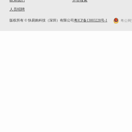
联系我们
分类搜索
人员招聘
版权所有 © 快易购科技（深圳）有限公司
粤ICP备13003228号-1
粤公网安备