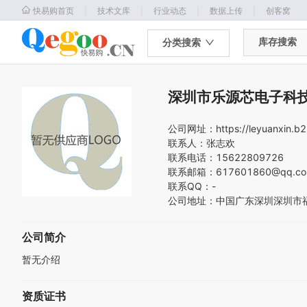
｜
｜
｜
｜
快易购首页
技术文库
行业动态
数据上传
创客窝
库存搜索
分类搜索
深圳市乐源芯电子科
公司网址：
https://leyuanxin.
联系人：
张志欢
联系电话：
15622809726
联系邮箱：
617601860@qq.c
联系QQ：
-
公司地址：
中国
广东
深圳
深圳市
公司简介
暂无介绍
资质证书