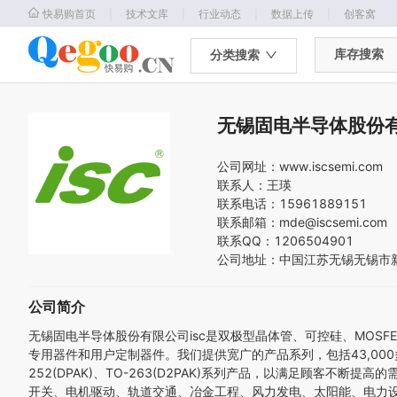
｜
｜
｜
｜
快易购首页
技术文库
行业动态
数据上传
创客窝
库存搜索
分类搜索
无锡固电半导体股份
公司网址：
www.iscsemi.com
联系人：
王瑛
联系电话：
15961889151
联系邮箱：
mde@iscsemi.com
联系QQ：
1206504901
公司地址：
中国
江苏
无锡
无锡市
公司简介
无锡固电半导体股份有限公司isc是双极型晶体管、可控硅、MO
专用器件和用户定制器件。我们提供宽广的产品系列，包括43,000多种型
252(DPAK)、TO-263(D2PAK)系列产品，以满足顾客
开关、电机驱动、轨道交通、冶金工程、风力发电、太阳能、电力设施、炼