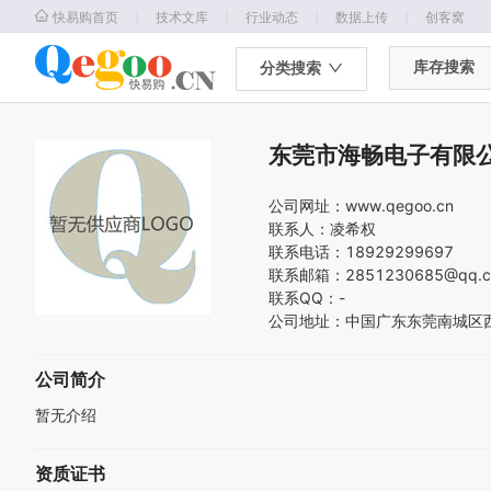
｜
｜
｜
｜
快易购首页
技术文库
行业动态
数据上传
创客窝
库存搜索
分类搜索
东莞市海畅电子有限
公司网址：
www.qegoo.cn
联系人：
凌希权
联系电话：
18929299697
联系邮箱：
2851230685@qq.
联系QQ：
-
公司地址：
中国
广东
东莞
南城区
公司简介
暂无介绍
资质证书