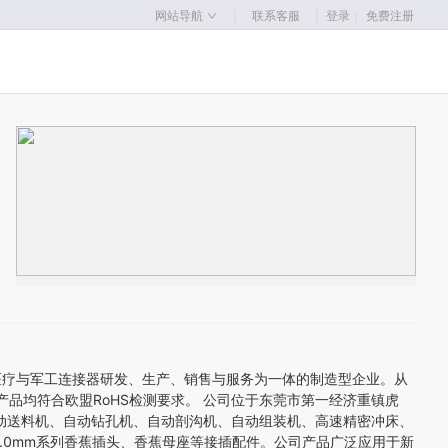
｜
｜
网站导航
联系客服
登录
｜
免费注册
力系统接插件，医疗与军工连接器研发、生产、销售与服务为一体的制造型企业。从
列产品均符合欧盟RoHS检测要求。 公司位于东莞市第一经济重镇虎
动送料机、自动钻孔机、自动剖沟机、自动组装机、高速精密冲床、
.0mm系列香蕉插头、香蕉母座等接插配件。公司产品广泛应用于新