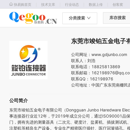
｜
｜
｜
｜
快易购首页
技术文库
行业动态
数据上传
创客窝
库存搜索
分类搜索
东莞市竣铂五金电子
公司网址：
www.gdjunbo.com
联系人：
刘浩
联系电话：
18825813869
联系邮箱：
162198976@qq.c
联系QQ：
162198976
公司地址：
中国
广东
东莞
南栅民
公司简介
东莞市竣铂五金电子有限公司（Dongguan Junbo Haredwa
事连接器行业近12年，于2019年成立分公司，通过ISO9000
门，拥有先进的测量器具（二次元、硬度计、盐雾机、插拔测试机
注塑机等精良生产设备。专业生产精密医疗插针、医疗冠簧插孔、模