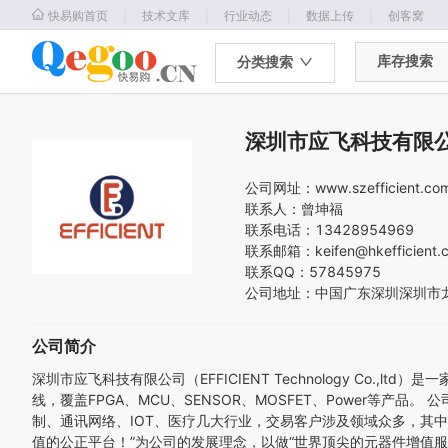
｜
｜
｜
｜
快易购首页
技术文库
行业动态
数据上传
创客窝
库存搜索
分类搜索
深圳市应飞科技有限
公司网址：
www.szefficient.co
联系人：
曾坤福
联系电话：
13428954969
联系邮箱：
keifen@hkefficient.
联系QQ：
57845975
公司地址：
中国
广东
深圳
深圳市
公司简介
深圳市应飞科技有限公司（EFFICIENT Technology Co.,
线，覆盖FPGA、MCU、SENSOR、MOSFET、Power
制、通讯网络、IOT、医疗几大行业，交易客户涉及领域众多，其
值的公正平台！”为公司的发展理念，以做“世界顶尖的元器件增值