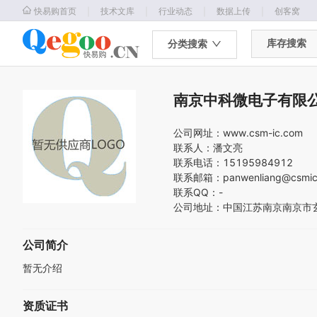
｜
｜
｜
｜
快易购首页
技术文库
行业动态
数据上传
创客窝
库存搜索
分类搜索
南京中科微电子有限
公司网址：
www.csm-ic.com
联系人：
潘文亮
联系电话：
15195984912
联系邮箱：
panwenliang@csmic
联系QQ：
-
公司地址：
中国
江苏
南京
南京市
公司简介
暂无介绍
资质证书