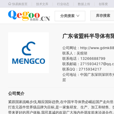
｜
｜
｜
｜
快易购首页
技术文库
行业动态
数据上传
创客窝
库存搜索
分类搜索
广东省盟科半导体有
公司网址：
http://www.gdmk8
联系人：
吴煊琰
联系电话：
13266688799
联系邮箱：
2715934217@qq.
联系QQ：
2715934217
公司地址：
中国
广东
深圳
深圳市
层
公司简介
紧跟国家战略步伐,顺应国际趋势,在中国半导体势必崛起国产走向世
打造元器件世界级品牌为目标,是一家集研发、生产、加工和销售、技
带来更好的用户体验.我司真诚的欢迎广大海内外朋友前来洽谈合作,