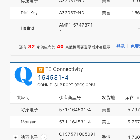
得捷电子
A32057-ND
美国
910
3
7
4
8
Digi-Key
A32057-ND
美国
156
5
9
6
AMP1-5747871-
Heilind
-
7
4
8
9
0
32
40
登录
免费
还有
家供应商的
条数据需要登录后才会显示
1
2
3
TE Connectivity
4
5
164531-4
6
CONN D-SUB RCPT 9POS CRIMP SNAP
7
0
8
供应商
供应商型号
发货地
库存
1
9
2
0
贸泽电子
571-164531-4
美国
5,797
3
1
4
2
Mouser
571-164531-4
美国
5,767
5
3
6
4
C1S7571005091
7
驰万电子
香港
4,760
5