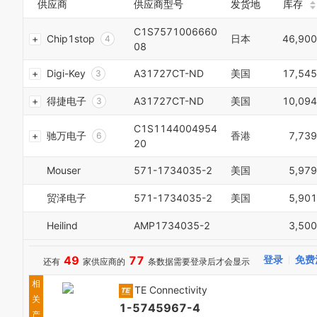
6
8
供应商
供应商型号
发货地
库存
7
2
7
9
8
3
8
C1S7571006660
0
9
Chip1stop
日本
46,900
4
9
1
08
0
5
0
2
1
6
Digi-Key
A31727CT-ND
美国
17,545
1
3
2
7
2
4
3
8
得捷电子
A31727CT-ND
美国
10,094
3
5
4
9
4
6
5
0
C1S1144004954
5
7
驰万电子
香港
7,739
6
1
20
6
8
7
2
7
9
8
3
Mouser
571-1734035-2
美国
5,979
8
0
9
4
9
1
0
5
贸泽电子
571-1734035-2
美国
5,901
0
2
1
6
1
3
2
7
Heilind
AMP1734035-2
3,500
2
4
3
8
3
5
4
9
4
6
49
77
登录
免费
还有
家供应商的
条数据需要登录后才会显示
5
0
5
7
6
1
相
6
8
TE Connectivity
7
2
关
7
9
8
3
1-5745967-4
8
产