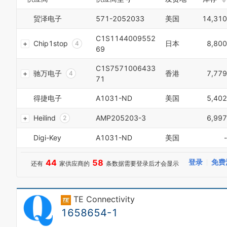
7
0
1
7
8
1
2
贸泽电子
571-2052033
美国
14,310
8
9
2
3
9
0
3
4
C1S1144009552
Chip1stop
日本
8,800
1
4
5
69
2
5
6
3
6
7
C1S7571006433
驰万电子
香港
7,779
4
7
8
71
5
8
9
6
9
得捷电子
A1031-ND
美国
5,402
0
7
0
1
8
1
Heilind
AMP205203-3
6,997
2
9
2
3
0
3
Digi-Key
A1031-ND
美国
-
4
1
4
0
5
2
5
1
6
44
58
登录
免费
还有
家供应商的
条数据需要登录后才会显示
3
6
2
7
4
7
3
8
5
8
4
9
6
9
TE Connectivity
5
0
7
6
1
1658654-1
8
7
2
9