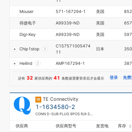
11
5
6
2
6
7
3
Mouser
571-167294-1
美国
852
7
8
4
8
9
5
得捷电子
A99339-ND
美国
657
9
0
6
0
1
7
Digi-Key
A99339-ND
美国
597
1
2
8
2
3
C1S7571005474
9
Chip1stop
日本
350
3
4
0
11
4
5
1
5
6
Heilind
AMP167294-1
387
2
6
7
3
0
7
8
4
1
32
41
登录
免费
还有
家供应商的
条数据需要登录后才会显示
8
9
5
2
9
6
3
0
7
4
1
TE Connectivity
8
5
2
9
6
1-1634580-2
3
0
0
7
4
CONN D-SUB PLUG 9POS R/A SOLDER
1
1
8
5
2
2
9
6
供应商
供应商型号
发货地
库存
3
3
0
7