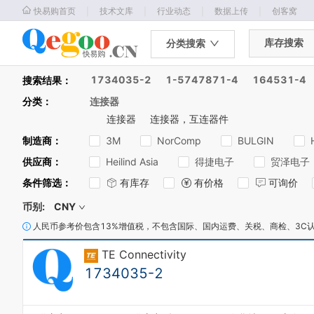
｜
｜
｜
｜
快易购首页
技术文库
行业动态
数据上传
创客窝
库存搜索
分类搜索
1734035-2
1-5747871-4
164531-4
搜索结果：
分类
：
连接器
连接器
连接器，互连器件
制造商
：
3M
NorComp
BULGIN
0
供应商
：
Heilind Asia
得捷电子
贸泽电子
1
条件筛选
：
有库存
有价格
可询价
2
3
0
币别:
CNY
4
1
0
人民币参考价包含13%增值税，不包含国际、国内运费、关税、商检、3C
5
0
2
1
6
1
3
2
TE Connectivity
7
2
4
3
8
1734035-2
3
5
4
9
4
6
5
0
5
7
6
1