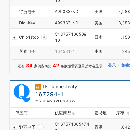
10
8
6
9
7
得捷电子
A99333-ND
美国
4,288
0
8
1
9
Digi-Key
A99333-ND
美国
3,383
2
0
3
1
C1S7571005091
Chip1stop
日本
1,150
4
2
10
0
5
3
1
6
4
艾睿电子
164531-4
中国
245
2
7
5
3
8
6
4
34
42
登录
免费
还有
家供应商的
条数据需要登录后才会显示
9
7
5
0
8
6
1
9
7
2
TE Connectivity
8
3
9
167294-1
4
0
5
25P HDP20 PLUG ASSY
0
1
6
1
2
7
供应商
供应商型号
发货地
库存
2
3
8
3
4
0
C1S7571005474
9
4
驰万电子
香港
1,042
5
1