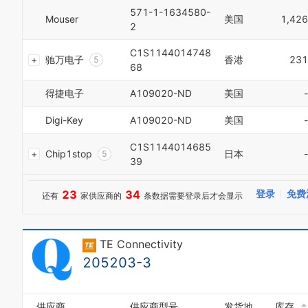
4
4
1
571-1-1634580-
8
5
Mouser
美国
1,426
5
2
2
9
6
6
3
7
7
4
C1S1144014748
8
驰万电子
香港
231
8
5
68
9
9
6
0
7
得捷电子
A109020-ND
美国
-
1
8
2
9
Digi-Key
A109020-ND
美国
-
3
0
4
1
C1S1144014685
Chip1stop
日本
-
5
2
39
6
3
0
7
4
1
23
34
登录
免费
8
还有
家供应商的
条数据需要登录后才会显示
5
2
9
6
0
3
0
7
1
4
1
8
TE Connectivity
2
5
2
9
3
6
205203-3
3
4
7
4
5
8
5
6
9
0
6
供应商
供应商型号
发货地
库存