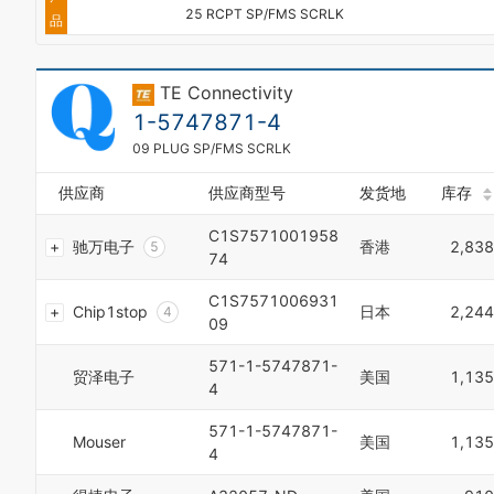
0
9
4
25 RCPT SP/FMS SCRLK
9
品
1
5
2
6
3
7
TE Connectivity
4
8
5
9
1-5747871-4
6
0
09 PLUG SP/FMS SCRLK
7
1
8
2
供应商
供应商型号
发货地
库存
9
3
0
4
C1S7571001958
驰万电子
香港
2,838
1
5
74
2
6
3
7
C1S7571006931
Chip1stop
日本
2,244
4
8
09
5
9
6
0
571-1-5747871-
贸泽电子
美国
1,135
7
1
4
8
2
9
3
571-1-5747871-
Mouser
美国
1,135
0
4
4
1
5
2
6