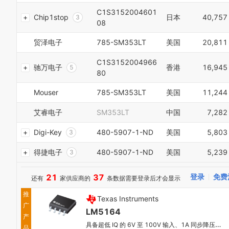
9
2
1
C1S3152004601
0
Chip1stop
日本
40,757
3
0
2
08
1
4
1
3
2
5
2
4
贸泽电子
785-SM353LT
美国
20,811
3
6
3
5
4
7
4
6
C1S3152004966
驰万电子
香港
16,945
5
8
5
7
80
6
9
6
8
7
0
7
9
Mouser
785-SM353LT
美国
11,244
8
1
8
0
9
2
9
艾睿电子
SM353LT
中国
7,282
1
0
3
0
2
1
4
Digi-Key
480-5907-1-ND
美国
5,803
1
3
2
5
2
4
3
6
得捷电子
480-5907-1-ND
美国
5,239
3
5
4
7
4
6
5
8
5
7
21
37
登录
免费
还有
家供应商的
条数据需要登录后才会显示
6
9
6
8
7
7
9
推
Texas Instruments
8
8
0
广
9
LM5164
9
1
产
0
具备超低 IQ 的 6V 至 100V 输入、1A 同步降压直流/直流转换器
2
品