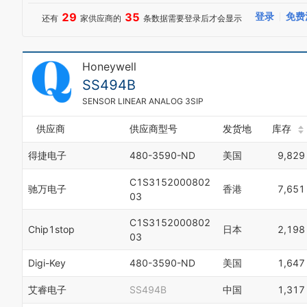
4
7
29
35
登录
免费
还有
家供应商的
条数据需要登录后才会显示
5
8
6
9
7
8
Honeywell
9
SS494B
SENSOR LINEAR ANALOG 3SIP
供应商
供应商型号
发货地
库存
得捷电子
480-3590-ND
美国
9,829
C1S3152000802
驰万电子
香港
7,651
03
C1S3152000802
Chip1stop
日本
2,198
03
Digi-Key
480-3590-ND
美国
1,647
艾睿电子
SS494B
中国
1,317