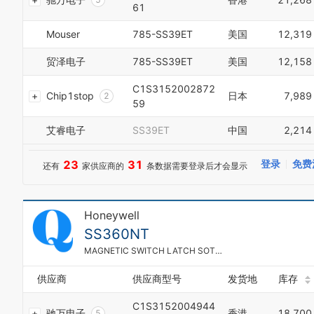
61
6
8
6
6
7
9
7
7
Mouser
785-SS39ET
美国
12,319
8
0
8
8
9
1
9
9
贸泽电子
785-SS39ET
美国
12,158
0
2
0
0
1
3
1
1
C1S3152002872
2
4
Chip1stop
日本
7,989
2
2
59
0
3
5
3
3
1
4
6
4
4
艾睿电子
SS39ET
中国
2,214
2
5
7
5
5
3
6
8
6
6
4
7
9
23
31
登录
免费
还有
家供应商的
条数据需要登录后才会显示
7
7
5
8
0
8
8
6
9
1
9
9
7
0
2
0
Honeywell
8
1
3
1
9
SS360NT
2
4
2
0
3
5
3
MAGNETIC SWITCH LATCH SOT23-3
1
4
6
4
2
5
7
5
供应商
供应商型号
发货地
库存
0
3
6
8
6
1
4
7
C1S3152004944
9
7
2
驰万电子
香港
18,700
5