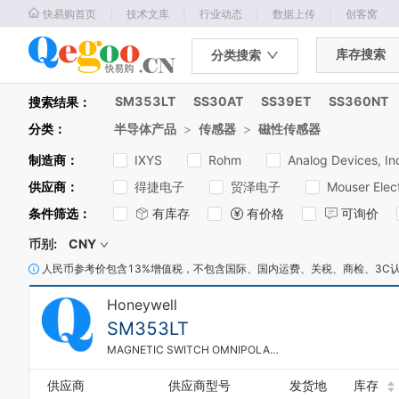
｜
｜
｜
｜
快易购首页
技术文库
行业动态
数据上传
创客窝
库存搜索
分类搜索
SM353LT
SS30AT
SS39ET
SS360NT
搜索结果：
分类
：
半导体产品
>
传感器
>
磁性传感器
制造商
：
IXYS
Rohm
Analog Devices, In
供应商
：
得捷电子
贸泽电子
Mouser Elec
0
条件筛选
：
有库存
有价格
可询价
1
2
币别:
CNY
0
3
1
人民币参考价包含13%增值税，不包含国际、国内运费、关税、商检、3C
4
2
5
Honeywell
3
6
4
7
SM353LT
5
8
MAGNETIC SWITCH OMNIPOLAR SOT23
6
9
7
0
供应商
供应商型号
发货地
库存
8
1
0