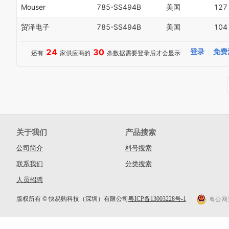
Mouser
785-SS494B
美国
127
贸泽电子
785-SS494B
美国
104
24
30
登录
免费
还有
家供应商的
条数据需要登录后才会显示
关于我们
产品搜索
公司简介
料号搜索
联系我们
分类搜索
人员招聘
版权所有 © 快易购科技（深圳）有限公司
粤ICP备13003228号-1
粤公网安备