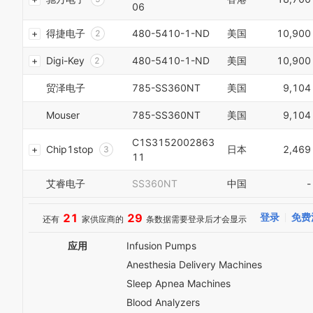
8
0
06
8
3
6
9
1
9
4
7
得捷电子
480-5410-1-ND
美国
10,900
0
2
5
8
1
3
6
9
Digi-Key
480-5410-1-ND
美国
10,900
2
4
7
0
3
5
8
1
贸泽电子
785-SS360NT
美国
9,104
4
6
9
2
5
7
0
3
Mouser
785-SS360NT
美国
9,104
6
8
1
4
7
9
2
5
C1S3152002863
8
0
Chip1stop
日本
2,469
3
6
11
9
1
4
7
0
2
5
8
艾睿电子
SS360NT
中国
-
1
3
6
9
2
4
7
3
5
21
29
登录
免费
还有
家供应商的
条数据需要登录后才会显示
8
4
6
9
5
7
应用
Infusion Pumps
0
6
8
1
Anesthesia Delivery Machines
7
9
0
2
Sleep Apnea Machines
8
1
3
9
2
Blood Analyzers
4
3