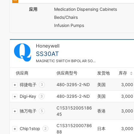
1
3
0
应用
Medication Dispensing Cabinets
2
4
1
3
5
Beds/Chairs
0
2
4
6
0
1
3
Infusion Pumps
5
7
1
2
4
6
8
2
3
5
7
9
3
4
6
8
Honeywell
4
5
7
9
5
SS30AT
6
8
0
6
7
9
MAGNETIC SWITCH BIPOLAR SOT23-3
1
7
8
0
2
8
9
1
供应商
供应商型号
发货地
库存
3
9
0
2
4
0
得捷电子
480-3295-2-ND
美国
3,000
1
3
5
1
2
4
6
2
Digi-Key
480-3295-2-ND
美国
3,000
3
5
7
3
4
6
8
4
C1S3152005186
5
7
驰万电子
香港
3,000
9
5
45
6
8
0
6
7
9
1
7
C1S3152000786
8
0
Chip1stop
日本
3,000
2
8
88
9
1