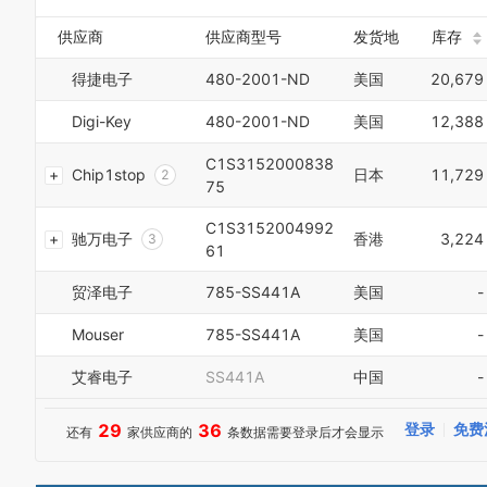
4
9
3
5
供应商
供应商型号
发货地
库存
4
6
5
7
得捷电子
480-2001-ND
美国
20,679
6
8
7
9
Digi-Key
480-2001-ND
美国
12,388
8
0
9
1
C1S3152000838
Chip1stop
日本
11,729
0
2
75
1
3
2
4
C1S3152004992
驰万电子
香港
3,224
3
5
61
4
6
5
7
贸泽电子
785-SS441A
美国
-
6
8
7
9
Mouser
785-SS441A
美国
-
8
0
9
1
艾睿电子
SS441A
中国
-
0
2
0
1
3
1
29
36
登录
免费
还有
家供应商的
条数据需要登录后才会显示
2
4
2
3
5
0
3
4
6
1
4