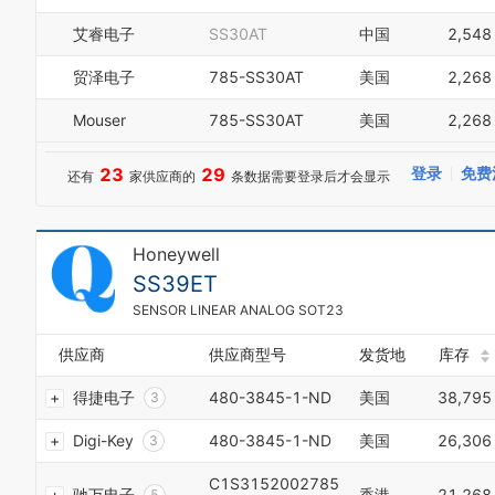
3
9
0
2
4
0
艾睿电子
SS30AT
中国
2,548
1
3
5
1
2
4
6
2
贸泽电子
785-SS30AT
美国
2,268
3
5
7
3
4
6
0
8
4
Mouser
785-SS30AT
美国
2,268
5
7
1
9
5
6
8
0
2
0
6
0
7
9
23
29
登录
免费
1
还有
家供应商的
条数据需要登录后才会显示
3
1
7
1
8
2
4
2
8
2
9
3
5
3
9
3
4
6
4
Honeywell
4
5
7
5
5
SS39ET
6
8
6
6
7
9
SENSOR LINEAR ANALOG SOT23
7
7
8
0
8
8
9
1
供应商
供应商型号
发货地
库存
9
9
0
2
0
0
得捷电子
480-3845-1-ND
美国
38,795
1
3
1
1
2
4
2
2
Digi-Key
480-3845-1-ND
美国
26,306
3
5
3
3
4
6
4
4
C1S3152002785
5
7
5
驰万电子
香港
21,268
5