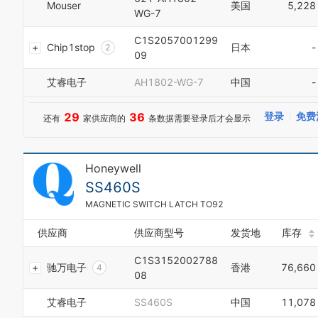
Mouser
美国
5,228
9
9
2
6
WG-7
0
0
3
7
1
1
4
8
C1S2057001299
Chip1stop
日本
-
2
2
5
9
09
3
3
6
0
4
4
7
艾睿电子
AH1802-WG-7
中国
-
1
5
5
8
2
6
6
9
3
29
36
登录
免费
还有
家供应商的
条数据需要登录后才会显示
7
7
4
8
8
5
9
9
6
0
Honeywell
7
1
8
SS460S
2
9
3
MAGNETIC SWITCH LATCH TO92
0
4
1
5
供应商
供应商型号
发货地
库存
2
6
3
C1S3152002788
7
驰万电子
香港
76,660
4
08
8
0
5
9
1
6
艾睿电子
SS460S
中国
11,078
2
7