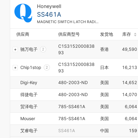
5
7
Honeywell
2
5
6
8
3
6
SS461A
7
9
4
7
MAGNETIC SWITCH LATCH RADIAL
8
5
8
9
6
9
供应商
供应商型号
发货地
库存
7
0
8
1
C1S3152000838
驰万电子
香港
49,590
9
2
93
0
3
1
4
C1S3152000838
Chip1stop
日本
16,213
2
5
93
3
6
4
7
Digi-Key
480-2003-ND
美国
14,652
5
8
6
9
得捷电子
480-2003-ND
美国
14,070
7
0
8
1
贸泽电子
785-SS461A
美国
6,064
9
2
0
3
Mouser
785-SS461A
美国
6,064
1
4
2
5
艾睿电子
SS461A
中国
159
3
6