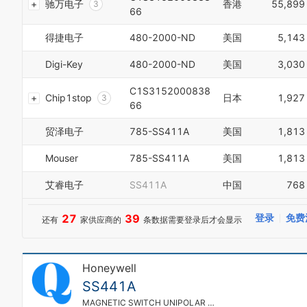
6
驰万电子
香港
55,899
3
6
66
7
4
7
8
5
得捷电子
480-2000-ND
美国
5,143
8
9
6
9
0
7
Digi-Key
480-2000-ND
美国
3,030
1
8
2
9
C1S3152000838
Chip1stop
日本
1,927
3
0
66
4
1
5
2
贸泽电子
785-SS411A
美国
1,813
6
3
7
4
Mouser
785-SS411A
美国
1,813
8
5
9
6
艾睿电子
SS411A
中国
768
0
7
1
8
27
39
登录
免费
还有
家供应商的
条数据需要登录后才会显示
2
9
3
4
0
5
Honeywell
1
6
0
2
SS441A
7
1
3
MAGNETIC SWITCH UNIPOLAR RADIAL
8
2