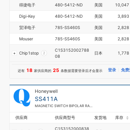
3
8
得捷电子
480-5412-ND
美国
10,047
4
9
5
0
Digi-Key
480-5412-ND
美国
3,893
6
1
7
2
贸泽电子
785-SS460S
美国
2,828
8
3
9
4
Mouser
785-SS460S
美国
2,828
0
5
1
6
C1S3152002788
Chip1stop
日本
1,778
2
7
08
0
3
8
1
4
9
2
18
25
登录
免费
5
还有
家供应商的
条数据需要登录后才会显示
3
6
4
7
5
8
Honeywell
6
9
0
7
SS411A
0
1
8
1
MAGNETIC SWITCH BIPOLAR RADIAL
2
9
2
3
0
3
供应商
供应商型号
发货地
库存
4
1
4
5
2
C1S3152000838
5