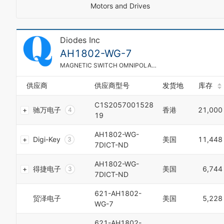
5
Motors and Drives
0
4
6
1
5
7
2
6
8
Diodes Inc
0
3
7
9
1
4
8
AH1802-WG-7
2
5
9
MAGNETIC SWITCH OMNIPOLAR SC59-3
3
6
0
4
7
1
供应商
供应商型号
发货地
库存
5
8
2
6
9
3
C1S2057001528
7
驰万电子
香港
21,000
0
4
19
8
1
5
9
2
6
AH1802-WG-
0
Digi-Key
美国
11,448
0
3
7
7DICT-ND
1
1
4
8
2
2
5
9
AH1802-WG-
3
得捷电子
美国
6,744
3
6
0
7DICT-ND
4
4
7
1
5
5
8
2
621-AH1802-
6
贸泽电子
美国
5,228
6
9
3
WG-7
7
7
0
4
8
8
1
5
621-AH1802-