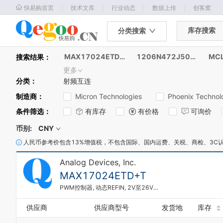
｜
｜
｜
｜
快易购首页
技术文库
行业动态
数据上传
创客窝
库存搜索
分类搜索
MAX17024ETD+T
1206N472J500CT
MC
搜索结果：
更多
分类
：
射频互连
制造商
：
Micron Technologies
Phoenix Technol
条件筛选
：
有库存
有价格
可询价
币别:
CNY
人民币参考价包含13%增值税，不包含国际、国内运费、关税、商检、3C
Analog Devices, Inc.
MAX17024ETD+T
PWM控制器, 动态REFIN, 2V至26V电源, 2.015V/1.5A输出, TDFN-14
供应商
供应商型号
发货地
库存