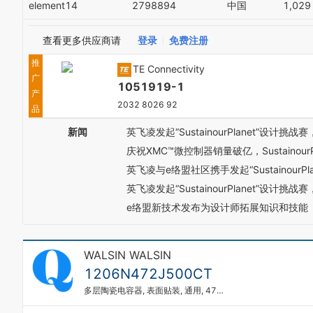
element14
2798894
中国
1,029
查看更多供应商请
登录
免费注册
推
TE Connectivity
广
1051919-1
产
2032 8026 92
品
新闻
英飞凌发起“SustainourPlanet”设计
庆祝XMC™微控制器销量破亿，Sustainour
英飞凌与e络盟社区携手发起“SustainourPl
英飞凌发起“SustainourPlanet”设计挑战赛
‍‍‍e络盟新技术发布为设计师拓展知识和技能
WALSIN WALSIN
1206N472J500CT
多层陶瓷电容器, 表面贴装, 通用, 4700 pF, 50 V, 1206 [3216 公制], ± 5%, C0G / NP0, -55 °C