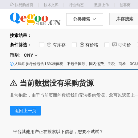
｜
｜
｜
｜
快易购首页
技术文库
行业动态
数据上传
创客窝
库存搜索
分类搜索
搜索结果：
条件筛选
：
有库存
有价格
可询价
币别:
CNY
人民币参考价包含13%增值税，不包含国际、国内运费、关税、商检、3C
当前数据没有采购货源
非常抱歉，由于当前页面的数据我们无法提供货源，您可以返回上
返回上一页
平台其他用户正在搜索以下信息，您要不试试？