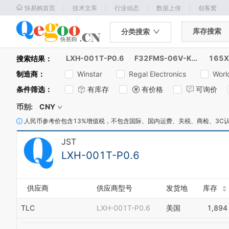
｜
｜
｜
｜
快易购首页
技术文库
行业动态
数据上传
创客窝
库存搜索
分类搜索
LXH-001T-P0.6
F32FMS-06V-KXX
165X
搜索结果：
制造商
：
Winstar
Regal Electronics
Worl
条件筛选
：
有库存
有价格
可询价
币别:
CNY
人民币参考价包含13%增值税，不包含国际、国内运费、关税、商检、3C
JST
LXH-001T-P0.6
供应商
供应商型号
发货地
库存
TLC
LXH-001T-P0.6
美国
1,894