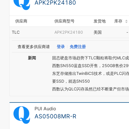
APK2PK24180
供应商
供应商型号
发货地
库存
TLC
APK2PK24180
美国
-
查看更多供应商请
登录
免费注册
新闻
固态硬盘市场趋势下TLC颗粒将取代MLC
西数SN550蓝盘SSD开售，250GB售价2
东芝存储推出TwinBiCS技术，或是PLC
要SSD，就选SN550
西数认为QLC闪存虽然已经不断量产但市场
PUI Audio
AS05008MR-R