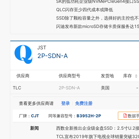
SK的低功耗企业级NVMePCIeGen4接口
QLC闪存至少四代成本或降低
SSD除了颗粒容量之外，选择好的主控也
闪迪发布新款microSD存储卡质保服务达1
JST
2P-SDN-A
供应商
供应商型号
发货地
库存
TLC
2P-SDN-A
美国
-
查看更多供应商请
登录
免费注册
厂牌：
CJT
同等兼容型号：
B3952H-2P
数据
新闻
西数全新推出企业级金盘SSD：2.5寸U.2接
TCL宣布2019年旗下电视全球销量突破3