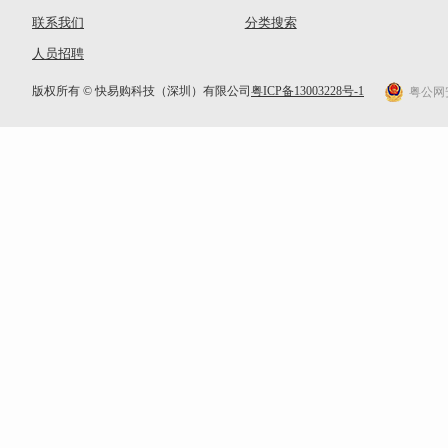
联系我们
分类搜索
人员招聘
版权所有 © 快易购科技（深圳）有限公司
粤ICP备13003228号-1
粤公网安备