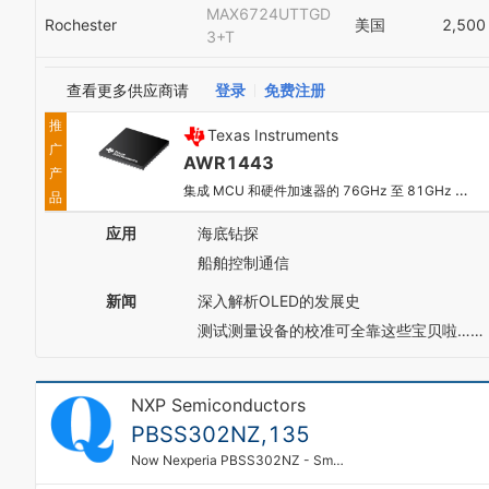
MAX6724UTTGD
Rochester
美国
2,500
3+T
查看更多供应商请
登录
免费注册
推
Texas Instruments
广
AWR1443
产
集成 MCU 和硬件加速器的 76GHz 至 81GHz 单芯片汽车雷达传感器
品
应用
海底钻探
船舶控制通信
新闻
深入解析OLED的发展史
测试测量设备的校准可全靠这些宝贝啦……
NXP Semiconductors
PBSS302NZ,135
Now Nexperia PBSS302NZ - Small Signal Bipolar Transistor, SC-73