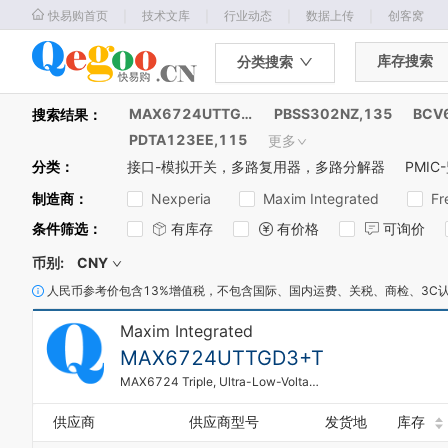
｜
｜
｜
｜
快易购首页
技术文库
行业动态
数据上传
创客窝
库存搜索
分类搜索
MAX6724UTTGD3+T
PBSS302NZ,135
BCV
搜索结果：
PDTA123EE,115
更多
分类
：
接口-模拟开关，多路复用器，多路分解器
PMIC
制造商
：
Nexperia
Maxim Integrated
Fr
条件筛选
：
有库存
有价格
可询价
币别:
CNY
人民币参考价包含13%增值税，不包含国际、国内运费、关税、商检、3C
Maxim Integrated
MAX6724UTTGD3+T
MAX6724 Triple, Ultra-Low-Voltage, Microprocessor Supervisory Circuit
供应商
供应商型号
发货地
库存