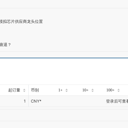
坐模拟芯片供应商龙头位置
出衰退？
起订量
币别
1+
10+
100+
1
CNY*
登录后可查