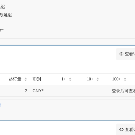
延迟
计划延迟
厂
查看
起订量
币别
1+
10+
100+
2
CNY*
登录后可查
册
查看