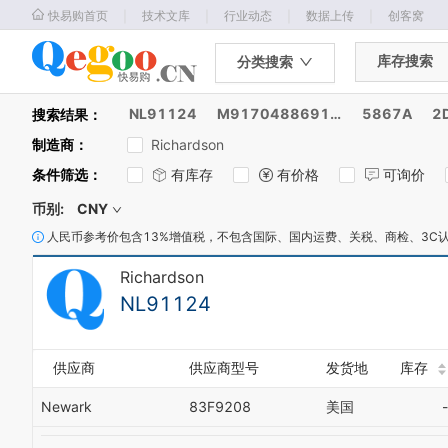
｜
｜
｜
｜
快易购首页
技术文库
行业动态
数据上传
创客窝
库存搜索
分类搜索
NL91124
M917048869170
5867A
2
搜索结果：
制造商
：
Richardson
条件筛选
：
有库存
有价格
可询价
币别:
CNY
人民币参考价包含13%增值税，不包含国际、国内运费、关税、商检、3C
Richardson
NL91124
供应商
供应商型号
发货地
库存
Newark
83F9208
美国
-