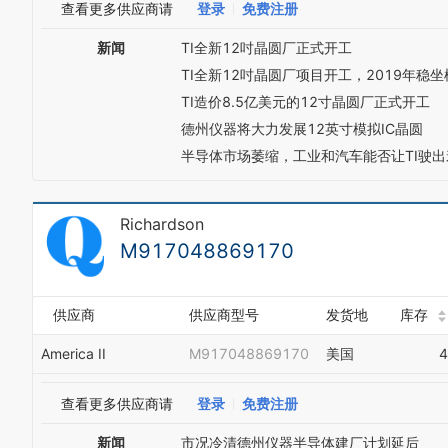
查看更多供应商请
登录
免费注册
新闻
TI全新12吋晶圆厂正式开工
TI全新12吋晶圆厂项目开工，2019年稳
TI造价8.5亿美元的12寸晶圆厂正式开工
德州仪器将大力发展12英寸模拟IC晶圆
半导体市场萎缩，工业和汽车能否让TI驶
Richardson
M917048869170
供应商
供应商型号
发货地
库存
America II
M917048869170
美国
4
查看更多供应商请
登录
免费注册
新闻
市况冷清德州仪器半导体建厂计划延后