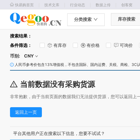
｜
｜
｜
｜
快易购首页
技术文库
行业动态
数据上传
创客窝
库存搜索
分类搜索
搜索结果：
条件筛选
：
有库存
有价格
可询价
币别:
CNY
人民币参考价包含13%增值税，不包含国际、国内运费、关税、商检、3C
当前数据没有采购货源
非常抱歉，由于当前页面的数据我们无法提供货源，您可以返回上
返回上一页
平台其他用户正在搜索以下信息，您要不试试？