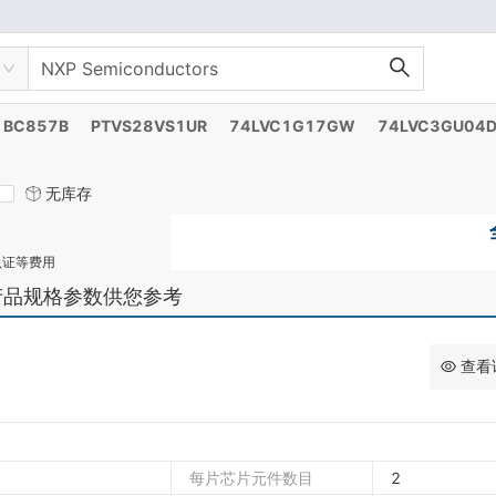
BC857B
PTVS28VS1UR
74LVC1G17GW
74LVC3GU04
无库存
认证等费用
产品规格参数供您参考
查看
每片芯片元件数目
2