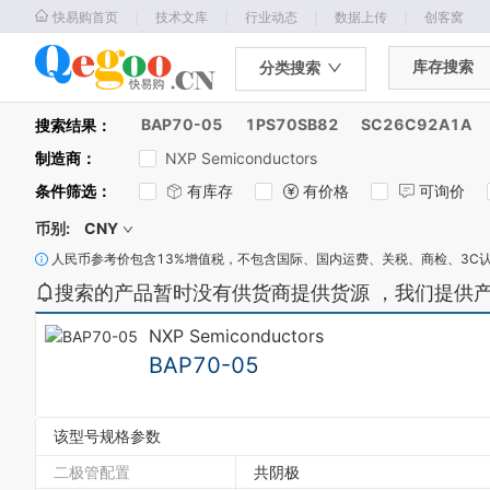
｜
｜
｜
｜
快易购首页
技术文库
行业动态
数据上传
创客窝
库存搜索
分类搜索
BAP70-05
1PS70SB82
SC26C92A1A
搜索结果：
制造商
：
NXP Semiconductors
条件筛选
：
有库存
有价格
可询价
币别:
CNY
人民币参考价包含13%增值税，不包含国际、国内运费、关税、商检、3C
搜索的产品暂时没有供货商提供货源 ，我们提供
NXP Semiconductors
BAP70-05
该型号规格参数
二极管配置
共阴极