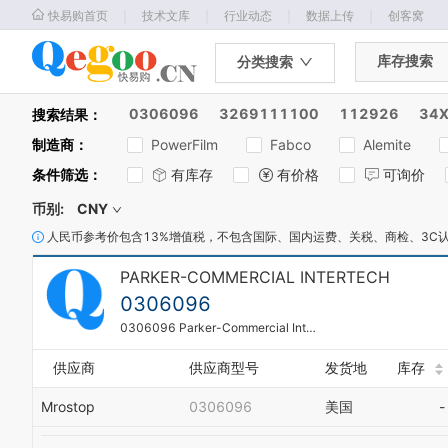
｜
｜
｜
｜
快易购首页
技术文库
行业动态
数据上传
创客窝
库存搜索
分类搜索
0306096
3269111100
112926
34
搜索结果：
制造商
：
PowerFilm
Fabco
Alemite
条件筛选
：
有库存
有价格
可询价
币别:
CNY
人民币参考价包含13%增值税，不包含国际、国内运费、关税、商检、3C
PARKER-COMMERCIAL INTERTECH
0306096
0306096 Parker-Commercial InterTech Gear Pump
供应商
供应商型号
发货地
库存
Mrostop
0306096
美国
-