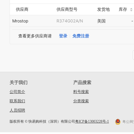
供应商
供应商型号
发货地
库存
Mrostop
R374G02A/N
美国
-
查看更多供应商请
登录
免费注册
关于我们
产品搜索
公司简介
料号搜索
联系我们
分类搜索
人员招聘
版权所有 © 快易购科技（深圳）有限公司
粤ICP备13003228号-1
粤公网安备