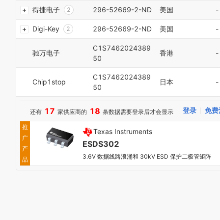
得捷电子
296-52669-2-ND
美国
-
0
2
1
3
Digi-Key
296-52669-2-ND
美国
-
2
4
3
5
C1S7462024389
4
6
驰万电子
香港
-
50
5
7
6
8
C1S7462024389
7
9
Chip1stop
日本
-
50
8
0
9
1
0
2
17
18
登录
免费
还有
家供应商的
条数据需要登录后才会显示
1
3
推
2
4
Texas Instruments
3
5
广
ESDS302
4
6
产
5
3.6V 数据线路浪涌和 30kV ESD 保护二极管矩阵
7
品
6
8
7
9
8
9