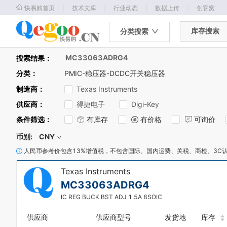
｜
｜
｜
｜
快易购首页
技术文库
行业动态
数据上传
创客窝
库存搜索
分类搜索
MC33063ADRG4
搜索结果：
分类
：
PMIC-稳压器-DCDC开关稳压器
制造商
：
Texas Instruments
供应商
：
得捷电子
Digi-Key
0
条件筛选
：
有库存
有价格
可询价
1
0
2
币别:
CNY
1
3
人民币参考价包含13%增值税，不包含国际、国内运费、关税、商检、3C
2
4
3
5
Texas Instruments
4
6
MC33063ADRG4
5
7
6
8
IC REG BUCK BST ADJ 1.5A 8SOIC
7
9
8
0
供应商
供应商型号
发货地
库存
9
1