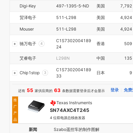
1
7
Digi-Key
497-1395-5-ND
美国
7,792
2
8
3
9
贸泽电子
511-L298
美国
4,924
4
0
5
1
Mouser
511-L298
美国
4,924
6
2
7
3
C1S7302004189
8
驰万电子
香港
509
4
24
9
5
0
6
艾睿电子
L298N
中国
135
1
7
2
8
C1S7302004189
Chip1stop
日本
9
3
9
33
4
0
5
1
55
63
登录
免费
6
还有
家供应商的
条数据需要登录后才会显示
2
7
3
推
Texas Instruments
8
4
广
9
5
SN74AXC4T245
产
0
6
4 位双电源总线收发器
品
1
7
2
8
新闻
Szabo遥控车的制作图解
3
9