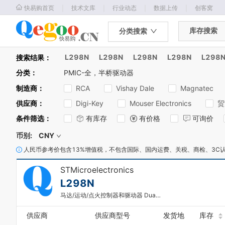
｜
｜
｜
｜
快易购首页
技术文库
行业动态
数据上传
创客窝
库存搜索
分类搜索
L298N
L298N
L298N
L298N
L298
搜索结果：
分类
：
PMIC-全，半桥驱动器
制造商
：
RCA
Vishay Dale
Magnatec
供应商
：
Digi-Key
Mouser Electronics
贸
条件筛选
：
有库存
有价格
可询价
币别:
CNY
人民币参考价包含13%增值税，不包含国际、国内运费、关税、商检、3C
0
1
STMicroelectronics
2
L298N
3
马达/运动/点火控制器和驱动器 Dual Full Bridge
4
5
供应商
供应商型号
发货地
库存
0
6