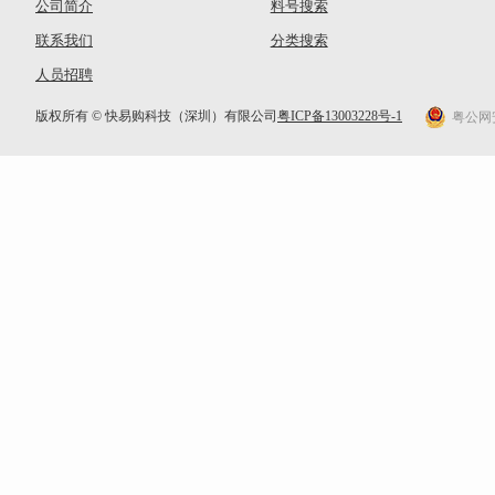
公司简介
料号搜索
联系我们
分类搜索
人员招聘
版权所有 © 快易购科技（深圳）有限公司
粤ICP备13003228号-1
粤公网安备