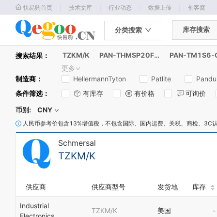
｜
｜
｜
｜
快易购首页
技术文库
行业动态
数据上传
创客窝
库存搜索
分类搜索
TZKM/K
PAN-THMSP20F-C
PAN-TM1S6-
搜索结果：
更多
制造商
：
HellermannTyton
Patlite
Pandui
条件筛选
：
有库存
有价格
可询价
币别:
CNY
人民币参考价包含13%增值税，不包含国际、国内运费、关税、商检、3C
Schmersal
TZKM/K
供应商
供应商型号
发货地
库存
Industrial
TZKM/K
美国
-
Electronics