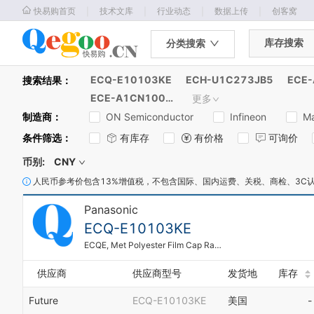
｜
｜
｜
｜
快易购首页
技术文库
行业动态
数据上传
创客窝
库存搜索
分类搜索
ECQ-E10103KE
ECH-U1C273JB5
ECE
搜索结果：
ECE-A1CN100UB
更多
制造商
：
ON Semiconductor
Infineon
Ma
条件筛选
：
有库存
有价格
可询价
币别:
CNY
人民币参考价包含13%增值税，不包含国际、国内运费、关税、商检、3C
Panasonic
ECQ-E10103KE
ECQE, Met Polyester Film Cap Radial Lead
供应商
供应商型号
发货地
库存
Future
ECQ-E10103KE
美国
-