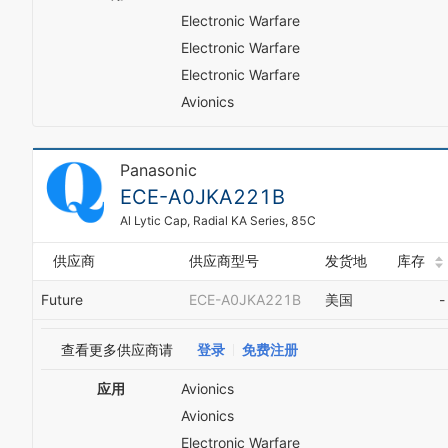
Electronic Warfare
Electronic Warfare
Electronic Warfare
Avionics
Panasonic
ECE-A0JKA221B
Al Lytic Cap, Radial KA Series, 85C
供应商
供应商型号
发货地
库存
Future
ECE-A0JKA221B
美国
-
查看更多供应商请
登录
免费注册
应用
Avionics
Avionics
Electronic Warfare