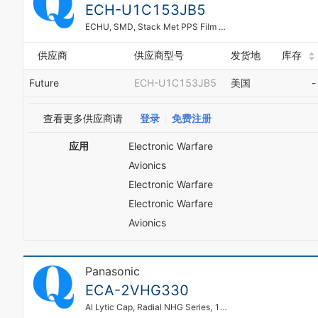
ECH-U1C153JB5
ECHU, SMD, Stack Met PPS Film Cap
供应商
供应商型号
发货地
库存
Future
ECH-U1C153JB5
美国
-
查看更多供应商请
登录
免费注册
应用
Electronic Warfare
Avionics
Electronic Warfare
Electronic Warfare
Avionics
Panasonic
ECA-2VHG330
Al Lytic Cap, Radial NHG Series, 105C