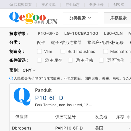
｜
｜
｜
｜
快易购首页
技术文库
行业动态
数据上传
创客窝
库存搜索
分类搜索
P10-6F-D
LG-10CBA2100
LS6-CLN
搜索结果：
分类
：
配件
端子-铲形连接器
接线座-配件-标记条
制造商
：
Vlier
Bud Industries
Mechatron
条件筛选
：
有库存
有价格
可询价
币别:
CNY
人民币参考价包含13%增值税，不包含国际、国内运费、关税、商检、3C
Panduit
P10-6F-D
Fork Terminal, non-insulated, 12 - 10 AW
供应商
供应商型号
发货地
库存
Dbroberts
PANP10-6F-D
美国
-