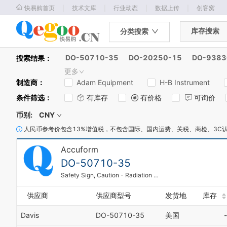
｜
｜
｜
｜
快易购首页
技术文库
行业动态
数据上传
创客窝
库存搜索
分类搜索
DO-50710-35
DO-20250-15
DO-9383
搜索结果：
更多
制造商
：
Adam Equipment
H-B Instrument
条件筛选
：
有库存
有价格
可询价
币别:
CNY
人民币参考价包含13%增值税，不包含国际、国内运费、关税、商检、3C
Accuform
DO-50710-35
Safety Sign, Caution - Radiation Area, 7" X 10", Adhesive Vinyl
供应商
供应商型号
发货地
库存
Davis
DO-50710-35
美国
-