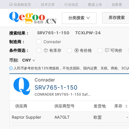
｜
｜
｜
｜
快易购首页
技术文库
行业动态
数据上传
创客窝
库存搜索
分类搜索
SRV765-1-150
TCXLPW-24
搜索结果：
制造商
：
Conrader
条件筛选
：
有库存
有价格
可询价
币别:
CNY
人民币参考价包含13%增值税，不包含国际、国内运费、关税、商检、3C
Conrader
SRV765-1-150
CONRADER SRV765-1-150 Safety Valve Soft Seat 1 Inch 150 Psi
供应商
供应商型号
发货地
库存
Raptor Supplier
AA7GLT
欧盟
-