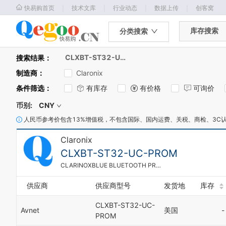
｜
｜
｜
｜
快易购首页
技术文库
行业动态
数据上传
创客窝
库存搜索
分类搜索
CLXBT-ST32-UC-PROM
搜索结果：
制造商
：
Claronix
条件筛选
：
有库存
有价格
可询价
币别:
CNY
人民币参考价包含13%增值税，不包含国际、国内运费、关税、商检、3C
Claronix
CLXBT-ST32-UC-PROM
CLARINOXBLUE BLUETOOTH PROTOCOL STACK - MULTIPLE PROFILE
供应商
供应商型号
发货地
库存
CLXBT-ST32-UC-
Avnet
美国
-
PROM