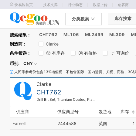
｜
｜
｜
｜
快易购首页
技术文库
行业动态
数据上传
创客窝
库存搜索
分类搜索
CHT762
ML106
ML249R
ML309
M
搜索结果：
制造商
：
Clarke
条件筛选
：
有库存
有价格
可询价
币别:
CNY
人民币参考价包含13%增值税，不包含国际、国内运费、关税、商检、3C
Clarke
CHT762
Drill Bit Set, Titanium Coated, Plastic Case, 17 Piece
供应商
供应商型号
发货地
库存
Farnell
2444588
英国
1