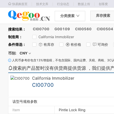
｜
｜
｜
｜
快易购首页
技术文库
行业动态
数据上传
创客窝
库存搜索
分类搜索
CI00700
G00109
CI00560
CI00504
搜索结果：
制造商
：
California Immobilizer
条件筛选
：
有库存
有价格
可询价
币别:
CNY
人民币参考价包含13%增值税，不包含国际、国内运费、关税、商检、3C
搜索的产品暂时没有供货商提供货源 ，我们提供
California Immobilizer
CI00700
该型号规格参数
Item
Pintle Lock Ring