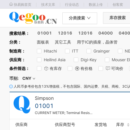
｜
｜
｜
｜
快易购首页
技术文库
行业动态
数据上传
创客窝
库存搜索
分类搜索
01001
12016
12016
04000
040
搜索结果：
分类
：
面板表
其它工具
用于IC的插座，晶体管
制造商
：
Hitachi
ITT
Grainger
N
供应商
：
Heilind Asia
Digi-Key
Mouser El
条件筛选
：
有库存
有价格
可询价
币别:
CNY
人民币参考价包含13%增值税，不包含国际、国内运费、关税、商检、3C
Simpson
01001
CURRENT METER; Terminal Resistance Range:-; Meter Function:AC Amps; Meter Range:0A to 10A; Panel See More...
供应商
供应商型号
发货地
库存