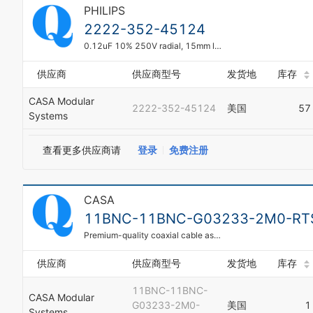
PHILIPS
2222-352-45124
0.12uF 10% 250V radial, 15mm long x 10 x 4mm + 24mm RAINBOW series CRIMPED leads
供应商
供应商型号
发货地
库存
CASA Modular
2222-352-45124
美国
57
Systems
查看更多供应商请
登录
免费注册
CASA
11BNC-11BNC-G03233-2M0-RT
Premium-quality coaxial cable assembly, 11BNC to 11BNC on G03232 75 Ohm cable 2m long with Red-Taper-Sleeve (coiled and tied)
供应商
供应商型号
发货地
库存
11BNC-11BNC-
CASA Modular
G03233-2M0-
美国
1
Systems