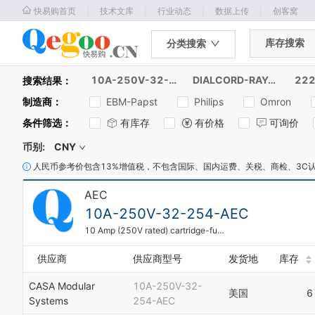
｜
｜
｜
｜
快易购首页
技术文库
行业动态
数据上传
创客窝
库存搜索
分类搜索
10A-250V-32-254-AEC
DIALCORD-RAYON-HAMILON
搜索结果：
制造商
：
EBM-Papst
Philips
Omron
条件筛选
：
有库存
有价格
可询价
币别:
CNY
人民币参考价包含13%增值税，不包含国际、国内运费、关税、商检、3C
AEC
10A-250V-32-254-AEC
10 Amp (250V rated) cartridge-fuse - 51mm long x 15mm dia with tell-tale window
供应商
供应商型号
发货地
库存
CASA Modular
10A-250V-32-
美国
6
Systems
254-AEC