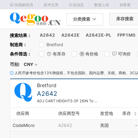
｜
｜
｜
｜
快易购首页
技术文库
行业动态
数据上传
创客窝
库存搜索
分类搜索
A2642
A2642E
A2642E-PL
FPP1M0
搜索结果：
制造商
：
Bretford
条件筛选
：
有库存
有价格
可询价
币别:
CNY
人民币参考价包含13%增值税，不包含国际、国内运费、关税、商检、3C
Bretford
A2642
ADJ CART HEIGHTS OF 26IN To 42IN
供应商
供应商型号
发货地
库存
CodeMicro
A2642
美国
-