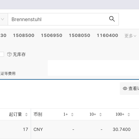
030
1508500
1506950
1508050
1160400
更多
无库存
认证等费用
查看
起订量
币别
1+
10+
100+
17
CNY
-
-
30.7400