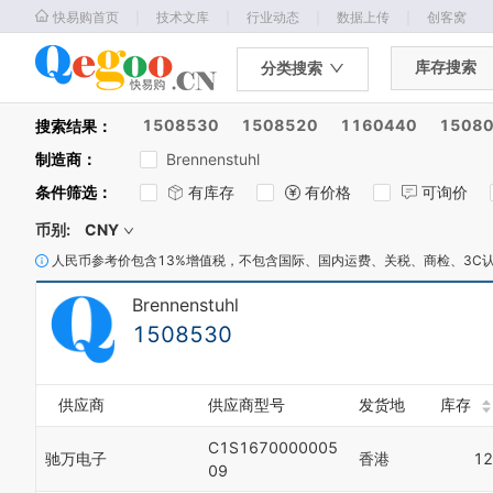
｜
｜
｜
｜
快易购首页
技术文库
行业动态
数据上传
创客窝
库存搜索
分类搜索
1508530
1508520
1160440
1508
搜索结果：
制造商
：
Brennenstuhl
条件筛选
：
有库存
有价格
可询价
币别:
CNY
人民币参考价包含13%增值税，不包含国际、国内运费、关税、商检、3C
Brennenstuhl
1508530
供应商
供应商型号
发货地
库存
C1S1670000005
驰万电子
香港
12
09