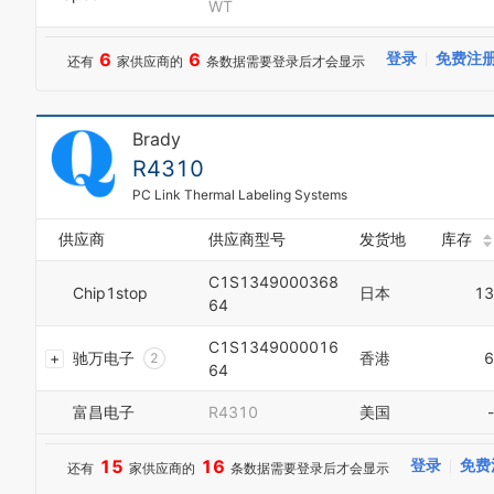
WT
6
6
登录
免费注
还有
家供应商的
条数据需要登录后才会显示
0
1
Brady
2
3
R4310
4
PC Link Thermal Labeling Systems
5
6
供应商
供应商型号
发货地
库存
7
8
C1S1349000368
Chip1stop
日本
13
9
64
0
1
C1S1349000016
驰万电子
香港
6
2
64
3
4
富昌电子
R4310
美国
-
5
6
15
16
登录
免费
还有
家供应商的
条数据需要登录后才会显示
7
8