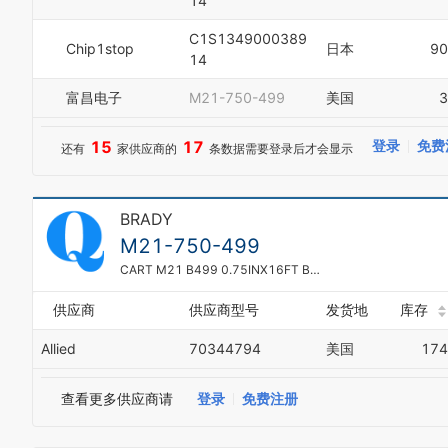
14
3
4
C1S1349000389
Chip1stop
日本
90
5
14
6
7
富昌电子
M21-750-499
美国
3
8
9
15
17
登录
免费
还有
家供应商的
条数据需要登录后才会显示
0
1
2
3
BRADY
4
M21-750-499
5
CART M21 B499 0.75INX16FT BLK/WHT
6
7
8
供应商
供应商型号
发货地
库存
9
Allied
70344794
美国
174
查看更多供应商请
登录
免费注册
0
1