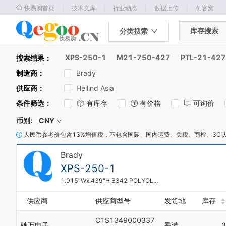
｜
｜
｜
｜
快易购首页
技术文库
行业动态
数据上传
创客窝
库存搜索
分类搜索
XPS-250-1
M21-750-427
PTL-21-427
搜索结果：
制造商
：
Brady
供应商
：
Heilind Asia
条件筛选
：
有库存
有价格
可询价
币别:
CNY
人民币参考价包含13%增值税，不包含国际、国内运费、关税、商检、3C
Brady
XPS-250-1
1.015"Wx.439"H B342 POLYOLEFIN 1 PKG = 100
供应商
供应商型号
发货地
库存
C1S1349000337
驰万电子
香港
3