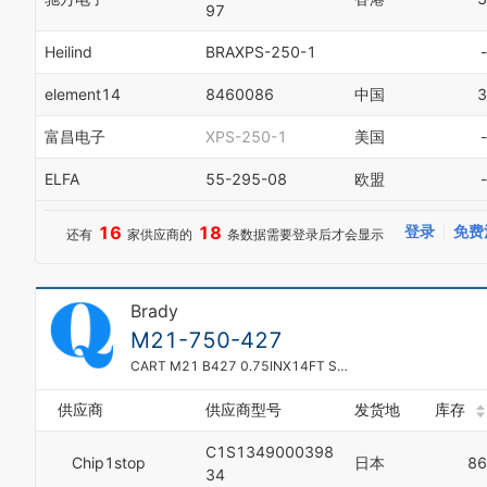
97
Heilind
BRAXPS-250-1
-
element14
8460086
中国
3
富昌电子
XPS-250-1
美国
-
ELFA
55-295-08
欧盟
-
16
18
登录
免费
还有
家供应商的
条数据需要登录后才会显示
0
1
Brady
2
3
M21-750-427
4
CART M21 B427 0.75INX14FT SELF LAM
5
6
供应商
供应商型号
发货地
库存
7
8
C1S1349000398
Chip1stop
日本
86
9
34
0