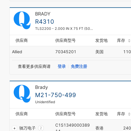
9
0
BRADY
1
R4310
2
3
TLS2200 - 2.000 IN X 75 FT (50.80 MM X22.86 M)
4
5
供应商
供应商型号
发货地
库存
6
Allied
70345201
美国
110
7
8
0
9
1
查看更多供应商请
登录
免费注册
2
3
4
Brady
5
6
M21-750-499
7
Unidentified
8
9
供应商
供应商型号
发货地
库存
0
1
C1S1349000389
驰万电子
香港
240
2