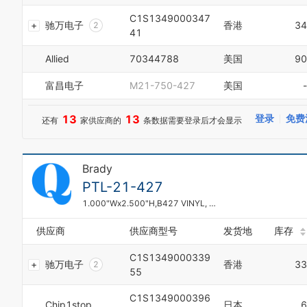
1
C1S1349000347
驰万电子
香港
34
2
41
3
4
Allied
70344788
美国
90
5
6
富昌电子
M21-750-427
美国
-
7
0
8
1
13
13
登录
免费
还有
家供应商的
条数据需要登录后才会显示
9
2
0
3
1
4
2
Brady
5
3
6
PTL-21-427
4
7
1.000"Wx2.500"H,B427 VINYL, 1 PKG=100/ROLL
5
8
6
9
7
供应商
供应商型号
发货地
库存
0
8
1
C1S1349000339
9
驰万电子
香港
33
2
55
3
4
C1S1349000396
Chip1stop
日本
6
5