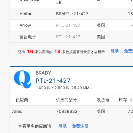
58
6
7
Heilind
BRAPTL-21-427
18
8
9
Arrow
PTL-21-427
美国
-
0
1
富昌电子
PTL-21-427
美国
-
2
3
16
19
登录
免费
还有
家供应商的
条数据需要登录后才会显示
4
5
6
7
BRADY
8
PTL-21-427
9
1.000 IN X 2.500 IN (25.40 MM X 63.50 MM)
供应商
供应商型号
发货地
库存
Allied
70838832
美国
72
查看更多供应商请
登录
免费注册