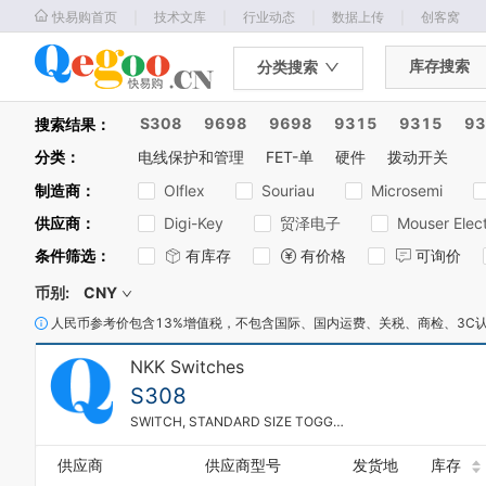
｜
｜
｜
｜
快易购首页
技术文库
行业动态
数据上传
创客窝
库存搜索
分类搜索
S308
9698
9698
9315
9315
93
搜索结果：
分类
：
电线保护和管理
FET-单
硬件
拨动开关
制造商
：
Olflex
Souriau
Microsemi
供应商
：
Digi-Key
贸泽电子
Mouser Elect
条件筛选
：
有库存
有价格
可询价
币别:
CNY
人民币参考价包含13%增值税，不包含国际、国内运费、关税、商检、3C
NKK Switches
S308
SWITCH, STANDARD SIZE TOGGLE, SOLDER LUG TERMINALS, SPDT, (ON)-OFF-(ON)
供应商
供应商型号
发货地
库存