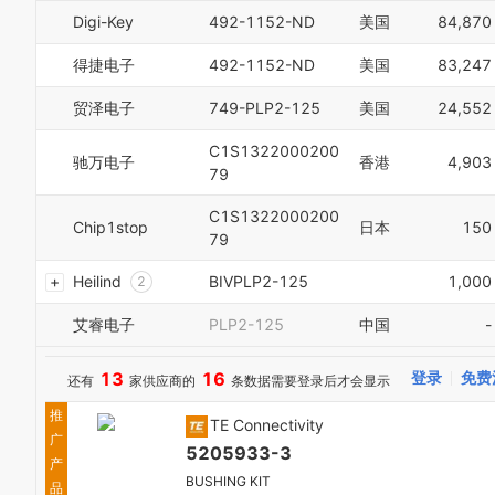
0
Digi-Key
492-1152-ND
美国
84,870
1
2
得捷电子
492-1152-ND
美国
83,247
3
4
贸泽电子
749-PLP2-125
美国
24,552
5
6
C1S1322000200
驰万电子
香港
4,903
7
79
8
C1S1322000200
9
Chip1stop
日本
150
0
79
1
Heilind
BIVPLP2-125
1,000
2
3
艾睿电子
PLP2-125
中国
-
4
5
6
13
16
登录
免费
还有
家供应商的
条数据需要登录后才会显示
7
8
推
TE Connectivity
9
广
5205933-3
0
产
1
BUSHING KIT
品