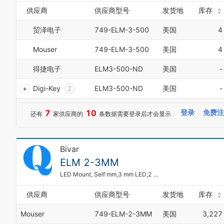
4
供应商
供应商型号
发货地
库存
5
6
贸泽电子
749-ELM-3-500
美国
4
7
8
Mouser
749-ELM-3-500
美国
4
9
得捷电子
ELM3-500-ND
美国
-
0
1
Digi-Key
ELM3-500-ND
美国
-
2
3
4
7
10
登录
免费注
还有
家供应商的
条数据需要登录后才会显示
5
6
7
Bivar
8
9
ELM 2-3MM
0
LED Mount, Self mm,3 mm LED,2 Retaining,Vertical,3 Lead,Rou
1
2
供应商
供应商型号
发货地
库存
3
4
Mouser
749-ELM-2-3MM
美国
3,227
5