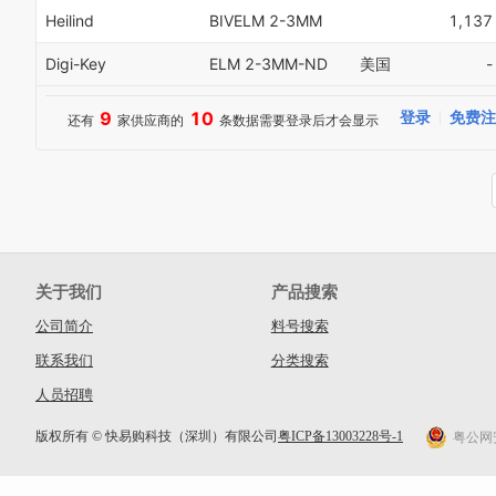
6
Heilind
BIVELM 2-3MM
1,137
7
8
Digi-Key
ELM 2-3MM-ND
美国
-
9
9
10
登录
免费注
还有
家供应商的
条数据需要登录后才会显示
关于我们
产品搜索
公司简介
料号搜索
联系我们
分类搜索
人员招聘
版权所有 © 快易购科技（深圳）有限公司
粤ICP备13003228号-1
粤公网安备