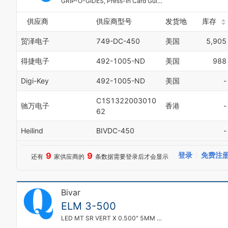
GRIP-O-GIDES, Press-In Card Guide, Deep Channel, 4.5 in.
供应商
供应商型号
发货地
库存
贸泽电子
749-DC-450
美国
5,905
得捷电子
492-1005-ND
美国
988
Digi-Key
492-1005-ND
美国
-
C1S1322003010
驰万电子
香港
-
62
Heilind
BIVDC-450
-
9
9
登录
免费注
还有
家供应商的
条数据需要登录后才会显示
Bivar
0
ELM 3-500
1
2
LED MT SR VERT X 0.500" 5MM 3LD
3