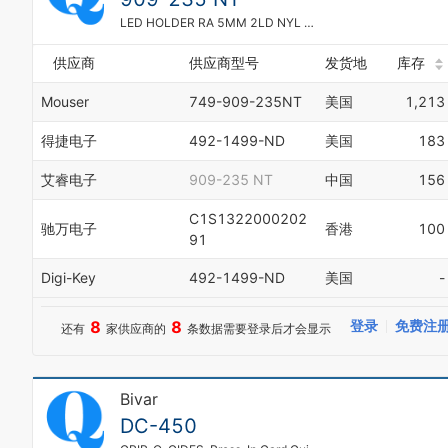
0
LED HOLDER RA 5MM 2LD NYL NAT
1
2
供应商
供应商型号
发货地
库存
3
4
Mouser
749-909-235NT
美国
1,213
5
6
得捷电子
492-1499-ND
美国
183
7
8
艾睿电子
909-235 NT
中国
156
9
C1S1322000202
驰万电子
香港
100
91
Digi-Key
492-1499-ND
美国
-
8
8
登录
免费注
还有
家供应商的
条数据需要登录后才会显示
Bivar
DC-450