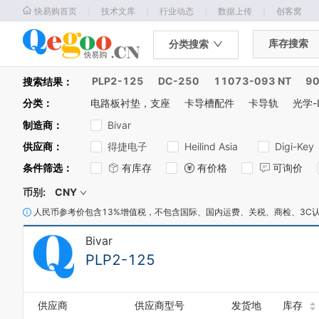
｜
｜
｜
｜
快易购首页
技术文库
行业动态
数据上传
创客窝
库存搜索
分类搜索
PLP2-125
DC-250
11073-093 NT
9
搜索结果：
分类
：
电路板衬垫，支座
卡导槽配件
卡导轨
光学-
制造商
：
Bivar
供应商
：
得捷电子
Heilind Asia
Digi-Key
条件筛选
：
有库存
有价格
可询价
币别:
CNY
人民币参考价包含13%增值税，不包含国际、国内运费、关税、商检、3C
Bivar
PLP2-125
供应商
供应商型号
发货地
库存