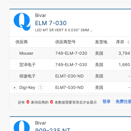
Bivar
0
ELM 7-030
1
2
LED MT SR VERT X 0.030" 3MM 2LD
3
4
供应商
供应商型号
发货地
库存
5
6
Mouser
749-ELM-7-030
美国
3,794
7
8
贸泽电子
749-ELM-7-030
美国
1,660
9
得捷电子
ELM7-030-ND
美国
-
0
1
Digi-Key
ELM7-030-ND
美国
-
2
3
4
6
6
登录
免费注
还有
家供应商的
条数据需要登录后才会显示
5
6
7
Bivar
8
9
909-235 NT