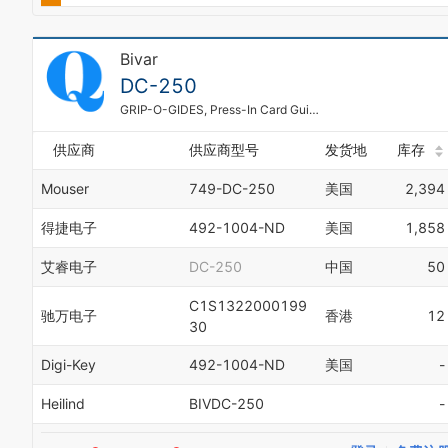
2
3
4
Bivar
5
DC-250
6
7
GRIP-O-GIDES, Press-In Card Guide, Deep Channel, 2.5 in.
8
9
供应商
供应商型号
发货地
库存
Mouser
749-DC-250
美国
2,394
得捷电子
492-1004-ND
美国
1,858
艾睿电子
DC-250
中国
50
C1S1322000199
驰万电子
香港
12
30
Digi-Key
492-1004-ND
美国
-
Heilind
BIVDC-250
-