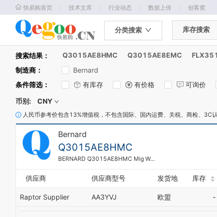
｜
｜
｜
｜
快易购首页
技术文库
行业动态
数据上传
创客窝
库存搜索
分类搜索
Q3015AE8HMC
Q3015AE8EMC
FLX35
搜索结果：
制造商
：
Bernard
条件筛选
：
有库存
有价格
可询价
币别:
CNY
人民币参考价包含13%增值税，不包含国际、国内运费、关税、商检、3C
Bernard
Q3015AE8HMC
BERNARD Q3015AE8HMC Mig Welding Gun 300 A 15 Feet Length Miller
供应商
供应商型号
发货地
库存
Raptor Supplier
AA3YVJ
欧盟
-