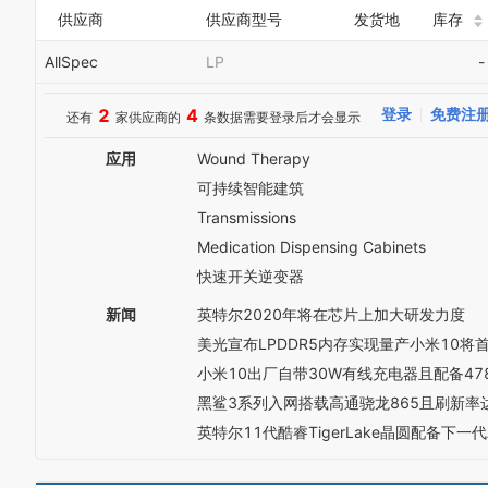
供应商
供应商型号
发货地
库存
AllSpec
LP
-
2
4
登录
免费注
还有
家供应商的
条数据需要登录后才会显示
应用
Wound Therapy
可持续智能建筑
Transmissions
Medication Dispensing Cabinets
快速开关逆变器
新闻
英特尔2020年将在芯片上加大研发力度
美光宣布LPDDR5内存实现量产小米10将
小米10出厂自带30W有线充电器且配备47
黑鲨3系列入网搭载高通骁龙865且刷新率达
英特尔11代酷睿TigerLake晶圆配备下一