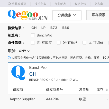
｜
｜
｜
｜
快易购首页
技术文库
行业动态
数据上传
创客窝
库存搜索
分类搜索
CH
LP
B72
B60
搜索结果：
制造商
：
BenchPro
条件筛选
：
有库存
有价格
可询价
币别:
CNY
人民币参考价包含13%增值税，不包含国际、国内运费、关税、商检、3C
BenchPro
CH
BENCHPRO CH CPU Holder 17 W x 17 D x 17 Inch H Black
供应商
供应商型号
发货地
库存
Raptor Supplier
AA4PBQ
欧盟
-