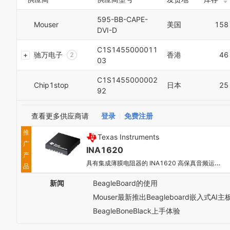
7
8
595-BB-CAPE-
Mouser
美国
158
9
DVI-D
0
1
C1S1455000011
驰万电子
香港
46
2
03
3
4
C1S1455000002
Chip1stop
日本
25
5
92
6
7
查看更多供应商请
登录
免费注册
8
9
推
Texas Instruments
0
广
1
INA1620
产
2
具有集成薄膜电阻器的 INA1620 高保真音频运算放大器
品
3
4
新闻
BeagleBoard的使用
5
Mouser最新推出Beagleboard嵌入式AI主
6
7
BeagleBoneBlack上手体验
8
9