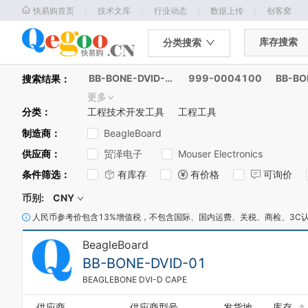
｜
｜
｜
｜
快易购首页
技术文库
行业动态
数据上传
创客窝
库存搜索
分类搜索
BB-BONE-DVID-01
999-0004100
搜索结果：
更多
分类
：
工程技术开发工具
工程工具
制造商
：
BeagleBoard
供应商
：
贸泽电子
Mouser Electronics
条件筛选
：
有库存
有价格
可询价
币别:
CNY
0
人民币参考价包含13%增值税，不包含国际、国内运费、关税、商检、3C
1
BeagleBoard
2
3
BB-BONE-DVID-01
4
BEAGLEBONE DVI-D CAPE
5
6
供应商
供应商型号
发货地
库存