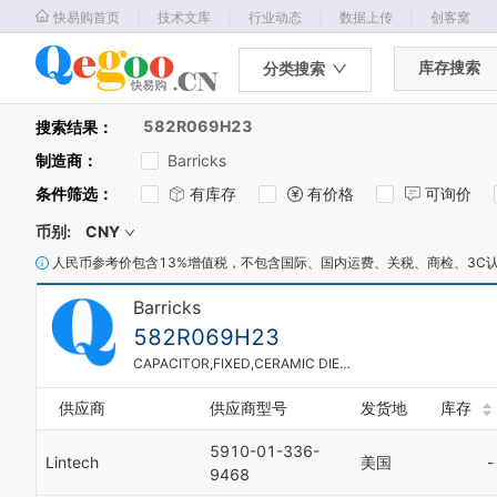
｜
｜
｜
｜
快易购首页
技术文库
行业动态
数据上传
创客窝
库存搜索
分类搜索
582R069H23
搜索结果：
制造商
：
Barricks
条件筛选
：
有库存
有价格
可询价
币别:
CNY
人民币参考价包含13%增值税，不包含国际、国内运费、关税、商检、3C
Barricks
582R069H23
CAPACITOR,FIXED,CERAMIC DIELECTRIC
供应商
供应商型号
发货地
库存
5910-01-336-
Lintech
美国
-
9468