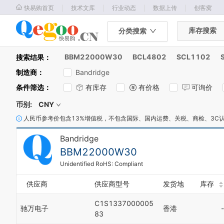
｜
｜
｜
｜
快易购首页
技术文库
行业动态
数据上传
创客窝
库存搜索
分类搜索
BBM22000W30
BCL4802
SCL1102
搜索结果：
制造商
：
Bandridge
条件筛选
：
有库存
有价格
可询价
币别:
CNY
人民币参考价包含13%增值税，不包含国际、国内运费、关税、商检、3C
Bandridge
BBM22000W30
Unidentified RoHS: Compliant
供应商
供应商型号
发货地
库存
C1S1337000005
驰万电子
香港
-
83