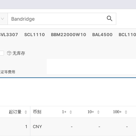
SVL3307
SCL1110
BBM22000W10
BAL4500
BCL11
无库存
认证等费用
起订量
币别
1+
10+
100+
1
CNY
-
-
-