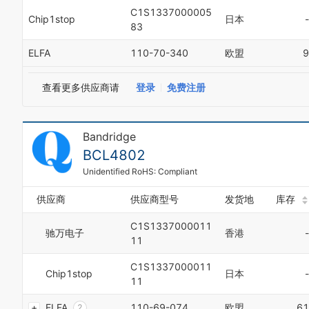
C1S1337000005
Chip1stop
日本
-
83
ELFA
110-70-340
欧盟
9
查看更多供应商请
登录
免费注册
Bandridge
0
BCL4802
1
2
Unidentified RoHS: Compliant
3
4
供应商
供应商型号
发货地
库存
5
6
C1S1337000011
驰万电子
香港
-
7
11
8
C1S1337000011
9
Chip1stop
日本
-
0
11
1
ELFA
110-69-074
欧盟
61
2