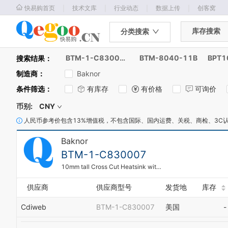
｜
｜
｜
｜
快易购首页
技术文库
行业动态
数据上传
创客窝
库存搜索
分类搜索
BTM-1-C830007
BTM-8040-11B
BPT
搜索结果：
制造商
：
Baknor
条件筛选
：
有库存
有价格
可询价
币别:
CNY
人民币参考价包含13%增值税，不包含国际、国内运费、关税、商检、3C
Baknor
BTM-1-C830007
10mm tall Cross Cut Heatsink with 32x25mm Footprint
供应商
供应商型号
发货地
库存
Cdiweb
BTM-1-C830007
美国
-